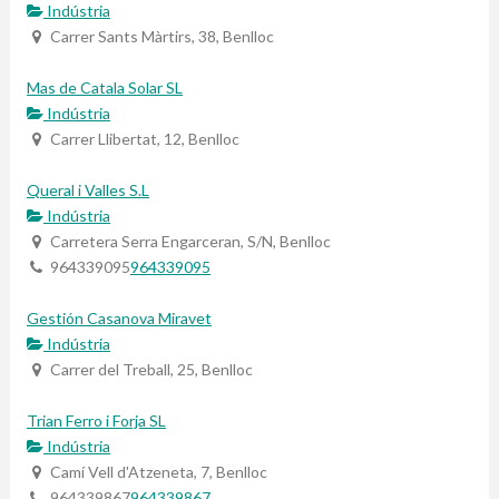
Indústria
Carrer Sants Màrtirs, 38, Benlloc
Mas de Catala Solar SL
Indústria
Carrer Llibertat, 12, Benlloc
Queral i Valles S.L
Indústria
Carretera Serra Engarceran, S/N, Benlloc
964339095
964339095
Gestión Casanova Miravet
Indústria
Carrer del Treball, 25, Benlloc
Trian Ferro i Forja SL
Indústria
Camí Vell d'Atzeneta, 7, Benlloc
964339867
964339867