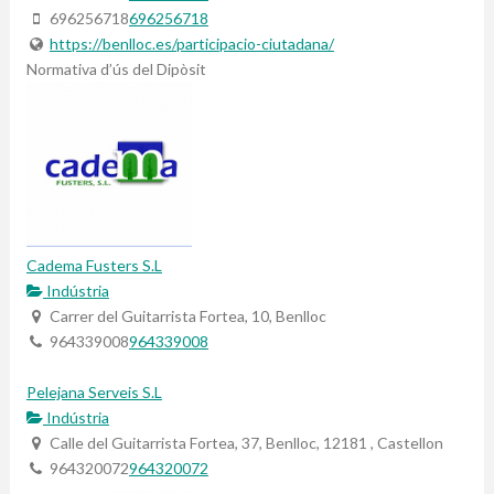
696256718
696256718
https://benlloc.es/participacio-ciutadana/
Normativa d’ús del Dipòsit
Cadema Fusters S.L
Indústria
Carrer del Guitarrista Fortea, 10, Benlloc
964339008
964339008
Pelejana Serveis S.L
Indústria
Calle del Guitarrista Fortea, 37, Benlloc, 12181 , Castellon
964320072
964320072