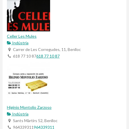
Celler Les Mules
Indústria
Carrer de Les Corregudes, 11, Benlloc
618 77 10 87
618 77 10 87
Higinio Montolio Zarzoso
Indústria
Sants Màrtirs 52, Benlloc
964339311
964339311