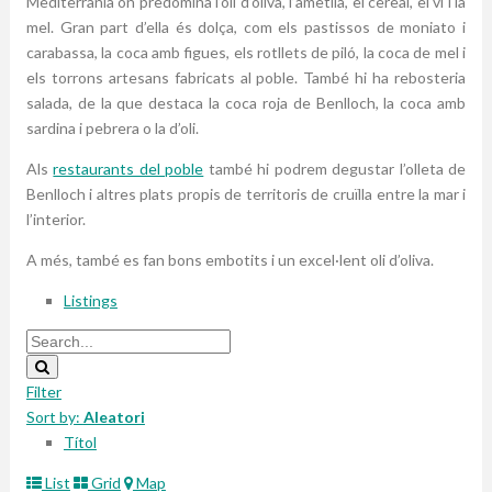
Mediterrània on predomina l’oli d’oliva, l’ametlla, el cereal, el vi i la
mel. Gran part d’ella és dolça, com els pastissos de moniato i
carabassa, la coca amb figues, els rotllets de piló, la coca de mel i
els torrons artesans fabricats al poble. També hi ha rebosteria
salada, de la que destaca la coca roja de Benlloch, la coca amb
sardina i pebrera o la d’oli.
Als
restaurants del poble
també hi podrem degustar l’olleta de
Benlloch i altres plats propis de territoris de cruïlla entre la mar i
l’interior.
A més, també es fan bons embotits i un excel·lent oli d’oliva.
Listings
Filter
Sort by:
Aleatori
Títol
List
Grid
Map