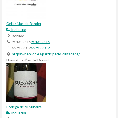
Celler Mas de Rander
Indústria
Benlloc
964302416
964302416
657922039
657922039
https://benlloc.es/participacio-ciutadana/
Normativa d’ús del Dipòsit
Bodega de Vi Subarra
Indústria