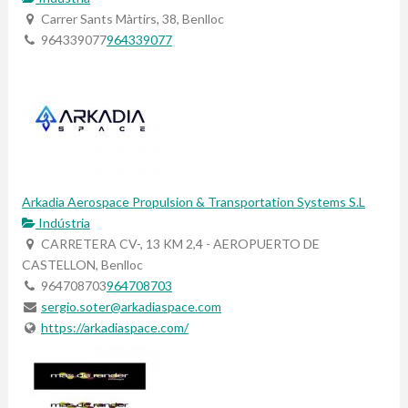
Carrer Sants Màrtirs, 38, Benlloc
964339077
964339077
Arkadia Aerospace Propulsion & Transportation Systems S.L
Indústria
CARRETERA CV-, 13 KM 2,4 - AEROPUERTO DE
CASTELLON, Benlloc
964708703
964708703
sergio.soter@arkadiaspace.com
https://arkadiaspace.com/