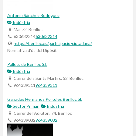
Antonio Sánchez Rodríguez
Indústria
Mar 72, Benlloc
630632314
630632314
https://benlloc.es/participacio-ciutadana/
Normativa d’ús del Dipòsit
Pallets de Benlloc S.L
Indústria
Carrer dels Sants Màrtirs, 52, Benlloc
964339311
964339311
Ganados Hermanos Portoles Benlloc SL
Sector Primari
Indústria
Carrer de l'Adjutori, 74, Benlloc
964339032
964339032