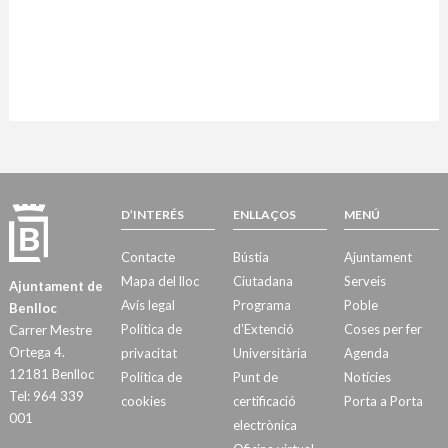
D’INTERÉS
ENLLAÇOS
MENÚ
Contacte
Bústia
Ajuntament
Mapa del lloc
Ciutadana
Serveis
Ajuntament de
Avís legal
Programa
Poble
Benlloc
Política de
d’Extenció
Coses per fer
Carrer Mestre
Ortega 4.
privacitat
Universitària
Agenda
12181 Benlloc
Política de
Punt de
Notícies
Tel: 964 339
cookies
certificació
Porta a Porta
001
electrònica