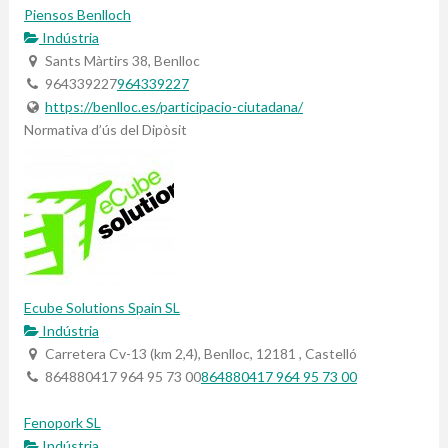
Piensos Benlloch
Indústria
Sants Màrtirs 38, Benlloc
964339227
964339227
https://benlloc.es/participacio-ciutadana/
Normativa d’ús del Dipòsit
Ecube Solutions Spain SL
Indústria
Carretera Cv-13 (km 2,4), Benlloc, 12181 , Castelló
864880417 964 95 73 00
864880417 964 95 73 00
Fenopork SL
Indústria