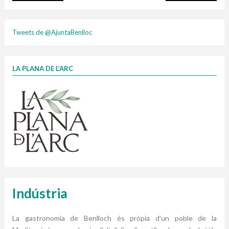
composta
Tweets de @AjuntaBenlloc
LA PLANA DE L’ARC
Finançat per la Unió Europea – NextGenerationEU
1 contenidors intel·ligents
Jornades informatives
Penjador
HORARI
cartonix
Cubells
vidrina
plasti
Indústria
La gastronomia de Benlloch és pròpia d’un poble de la