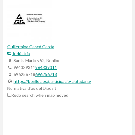
Guillermina Gascó Garcia
Indústria
Sants Màrtirs 52, Benlloc
964339311
964339311
696256718
696256718
https://benlloc.es/participacio-ciutadana/
Normativa d’ús del Dipòsit
Redo search when map moved