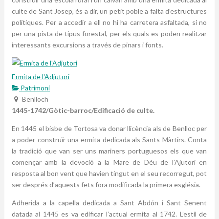
culte de Sant Josep, és a dir, un petit poble a falta d’estructures
polítiques. Per a accedir a ell no hi ha carretera asfaltada, si no
per una pista de tipus forestal, per els quals es poden realitzar
interessants excursions a través de pinars i fonts.
Ermita de l'Adjutori
Patrimoni
Benlloch
1445-1742/Gòtic-barroc/Edificació de culte.
En 1445 el bisbe de Tortosa va donar llicència als de Benlloc per
a poder construïr una ermita dedicada als Sants Màrtirs. Conta
la tradició que van ser uns mariners portuguesos els que van
començar amb la devoció a la Mare de Déu de l’Ajutori en
resposta al bon vent que havien tingut en el seu recorregut, pot
ser després d’aquests fets fora modificada la primera església.
Adherida a la capella dedicada a Sant Abdón i Sant Senent
datada al 1445 es va edificar l’actual ermita al 1742. L’estil de