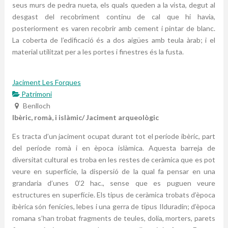
seus murs de pedra nueta, els quals queden a la vista, degut al
desgast del recobriment continu de cal que hi havia,
posteriorment es varen recobrir amb cement i pintar de blanc.
La coberta de l’edificació és a dos aigües amb teula àrab; i el
material utilitzat per a les portes i finestres és la fusta.
Jaciment Les Forques
Patrimoni
Benlloch
Ibèric, romà, i islàmic/ Jaciment arqueològic
Es tracta d’un jaciment ocupat durant tot el període ibèric, part
del període romà i en època islàmica. Aquesta barreja de
diversitat cultural es troba en les restes de ceràmica que es pot
veure en superfície, la dispersió de la qual fa pensar en una
grandaria d’unes 0’2 hac., sense que es puguen veure
estructures en superfície. Els tipus de ceràmica trobats d’època
ibèrica són fenícies, lebes i una gerra de tipus Ilduradin; d’època
romana s’han trobat fragments de teules, dolia, morters, parets