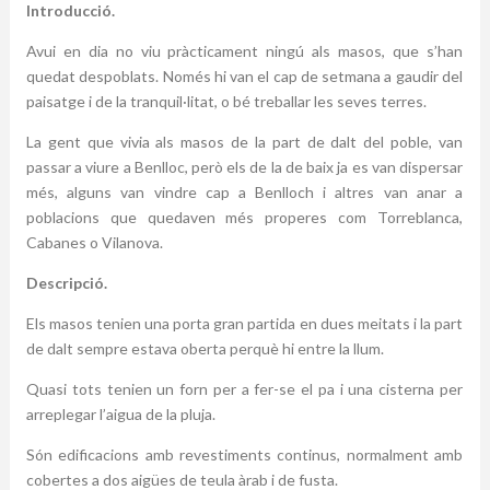
Introducció.
Avui en dia no viu pràcticament ningú als masos, que s’han
quedat despoblats. Només hi van el cap de setmana a gaudir del
paisatge i de la tranquil·litat, o bé treballar les seves terres.
La gent que vivia als masos de la part de dalt del poble, van
passar a viure a Benlloc, però els de la de baix ja es van dispersar
més, alguns van vindre cap a Benlloch i altres van anar a
poblacions que quedaven més properes com Torreblanca,
Cabanes o Vilanova.
Descripció.
Els masos tenien una porta gran partida en dues meitats i la part
de dalt sempre estava oberta perquè hi entre la llum.
Quasi tots tenien un forn per a fer-se el pa i una cisterna per
arreplegar l’aigua de la pluja.
Són edificacions amb revestiments continus, normalment amb
cobertes a dos aigües de teula àrab i de fusta.