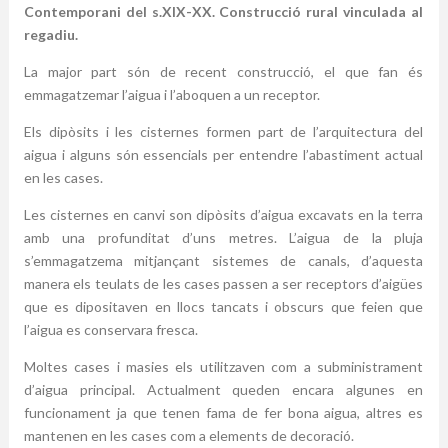
Contemporani del s.XIX-XX. Construcció rural vinculada al
regadiu.
La major part són de recent construcció, el que fan és
emmagatzemar l’aigua i l’aboquen a un receptor.
Els dipòsits i les cisternes formen part de l’arquitectura del
aigua i alguns són essencials per entendre l’abastiment actual
en les cases.
Les cisternes en canvi son dipòsits d’aigua excavats en la terra
amb una profunditat d’uns metres. L’aigua de la pluja
s’emmagatzema mitjançant sistemes de canals, d’aquesta
manera els teulats de les cases passen a ser receptors d’aigües
que es dipositaven en llocs tancats i obscurs que feien que
l’aigua es conservara fresca.
Moltes cases i masies els utilitzaven com a subministrament
d’aigua principal. Actualment queden encara algunes en
funcionament ja que tenen fama de fer bona aigua, altres es
mantenen en les cases com a elements de decoració.