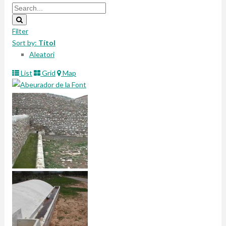
Filter
Sort by:
Títol
Aleatori
List
Grid
Map