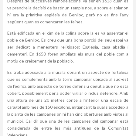
Després de succesives remodelacions, va ser en 1613 quan es
va prendre la decisió de bastir un temple nou, a sobre el solar on
hi era la primitiva església de Benlloc, però no es fins l’any
següent quan es començaren les feines.
Està edificada en el cim de la colina sobre la es va assentar el
poble de Benlloc. Es creu que una bona porció del seu espai va
ser dedicat a menesters religiosos: Església, casa abadia i
cementeri. En 1650 foren ampliats els murs del poble com a
motiu de creixement de la població.
Es troba adossada a la muralla donant un aspecte de fortalesa
que es complementa amb la torre campanar ubicada al sud-est
de l’edifici, amb aspecte de torreó defensiu degut a que no esta
cobert, possiblement per a poder vigilar o inclús defendre. Amb
una altura de uns 20 metres conté a l’interior una escala de
caragol amb més de 150 escalons, mitjançant la qual s’accedeix a
la planta de les campanes on hi han cinc obertures amb vistes al
municipi. Cal dir que una de les campanes del campanar està
considerada de entre les més antigues de la Comunitat
Valenciana.