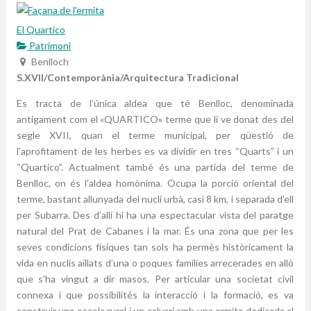
El Quartico
Patrimoni
Benlloch
S.XVII/Contemporània/Arquitectura Tradicional
Es tracta de l’única aldea que té Benlloc, denominada
antigament com el «QUARTICO» terme que li ve donat des del
segle XVII, quan el terme municipal, per qüestió de
l’aprofitament de les herbes es va dividir en tres “Quarts” i un
“Quartico”. Actualment també és una partida del terme de
Benlloc, on és l’aldea homònima. Ocupa la porció oriental del
terme, bastant allunyada del nucli urbà, casi 8 km, i separada d’ell
per Subarra. Des d’allí hi ha una espectacular vista del paratge
natural del Prat de Cabanes i la mar. És una zona que per les
seves condicions físiques tan sols ha permès històricament la
vida en nuclis aïllats d’una o poques famílies arrecerades en allò
que s’ha vingut a dir masos. Per articular una societat civil
connexa i que possibilités la interacció i la formació, es va
construir una escola rural i un calvari amb una ermita dedicada al