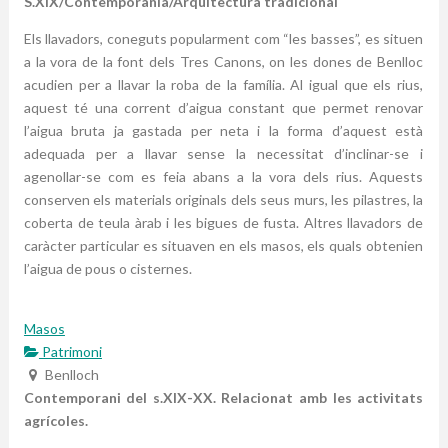
S.XIX/Contemporània/Arquitectura tradicional
Els llavadors, coneguts popularment com “les basses”, es situen
a la vora de la font dels Tres Canons, on les dones de Benlloc
acudien per a llavar la roba de la família. Al igual que els rius,
aquest té una corrent d’aigua constant que permet renovar
l’aigua bruta ja gastada per neta i la forma d’aquest està
adequada per a llavar sense la necessitat d’inclinar-se i
agenollar-se com es feia abans a la vora dels rius. Aquests
conserven els materials originals dels seus murs, les pilastres, la
coberta de teula àrab i les bigues de fusta. Altres llavadors de
caràcter particular es situaven en els masos, els quals obtenien
l’aigua de pous o cisternes.
Masos
Patrimoni
Benlloch
Contemporani del s.XIX-XX. Relacionat amb les activitats
agrícoles.