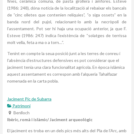
fines, ceràmica comuna, de pasta grollera i àmfores. Esteve
(1986: 248), dóna notícia de la localització al rebaixar els bancals
de “cinc olletes que contenien relíquies”, “o siga ossets” en la
banda nord del pujol, relacionant-lo amb la necròpoli de
l’assentament. Pot ser hi haja una ocupació anterior, ja que F.
Esteve (1986: 247) indica l’existència de “solatges de terrissa
molt vella, feta a ma o a torn…”.
Tenint en compte la seua posició junt a les terres de conreu i
l’absència d’estructures defensives es pot considerar que el
jaciment tenia una clara funcionalitat agrícola. En època islàmica
aquest assentament es correspon amb l’alqueria Tahalfazar
nomenada en la carta pobla.
Jaciment Pic de Subarra
Patrimoni
Benlloch
Ibèric, romà i islàmic/ Jaciment arqueològic
El jaciment es troba en un dels pics més alts del Pla de l’Arc, amb