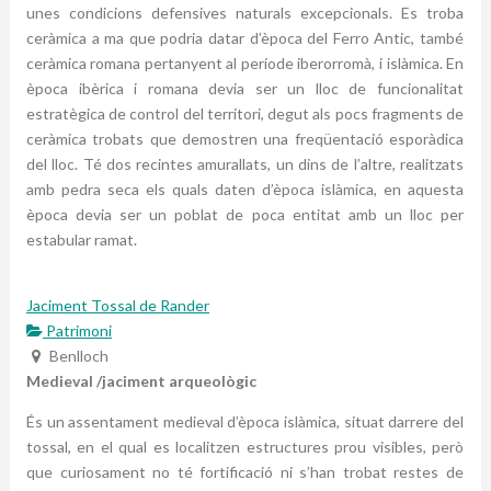
unes condicions defensives naturals excepcionals. Es troba
ceràmica a ma que podria datar d’època del Ferro Antic, també
ceràmica romana pertanyent al període iberorromà, i islàmica. En
època ibèrica i romana devia ser un lloc de funcionalitat
estratègica de control del territori, degut als pocs fragments de
ceràmica trobats que demostren una freqüentació esporàdica
del lloc. Té dos recintes amurallats, un dins de l’altre, realitzats
amb pedra seca els quals daten d’època islàmica, en aquesta
època devia ser un poblat de poca entitat amb un lloc per
estabular ramat.
Jaciment Tossal de Rander
Patrimoni
Benlloch
Medieval /jaciment arqueològic
És un assentament medieval d’època islàmica, situat darrere del
tossal, en el qual es localitzen estructures prou visibles, però
que curiosament no té fortificació ni s’han trobat restes de