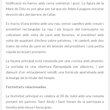
l’edificació és barroc amb certa sobrietat i gust. La figura de la
Mare de Déu es pot girar per tal que els fidels li puguen mostrar
devoció des del darrere de l’altar.
Es tracta d’una ermita amb una nau, sense capelles amb creuer i
presbiteri rectangular. La nau i els braços del transsepte es
cobreixen amb volta de canó amb llunetes, el presbiteri amb
volta de quadrant d’esfera sobre petxines, i el cambril, amb dos
trams de volta de canó en els laterals del presbiteri, i una petita
cúpula en la part posterior.
La façana principal està rematada per una cornisa amb pinacles.
La portada te una obertura flanquejada per pilastres, i per
damunt d’un entaulament senzill, una fornícula apetxinada amb
la imatge de la titular del temple.
Festivitats relacionades.
La festivitat principal es celebra el 30 de Juliol amb una romeria
portant els patrons Sant Abdó i Sant Senen de la parròquia a
l’ermita amb missa i festa gran.