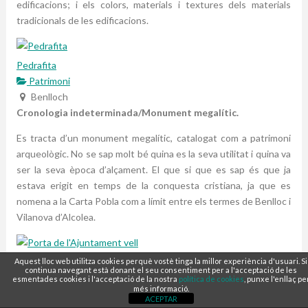
edificacions; i els colors, materials i textures dels materials
tradicionals de les edificacions.
Pedrafita
Patrimoni
Benlloch
Cronologia indeterminada/Monument megalític.
Es tracta d’un monument megalític, catalogat com a patrimoni
arqueològic. No se sap molt bé quina es la seva utilitat i quina va
ser la seva època d’alçament. El que si que es sap és que ja
estava erigit en temps de la conquesta cristiana, ja que es
nomena a la Carta Pobla com a límit entre els termes de Benlloc i
Vilanova d’Alcolea.
Aquest lloc web utilitza cookies perquè vostè tinga la millor experiència d'usuari. Si
continua navegant està donant el seu consentiment per a l'acceptació de les
esmentades cookies i l'acceptació de la nostra
política de cookies
, punxe l'enllaç pe
més informació.
ACEPTAR