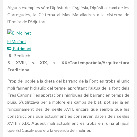
Alguns exemples són: Dipòsit de l’Església, Dipòsit al camí de les
Corregudes, la Cisterna al Mas Matalladres o la cisterna de
l’Ermita de l’Adjutori.
El Molinet
Patrimoni
Benlloch
S. XVIII, s. XIX, s. XX/Contemporània/Arquitectura
Tradicional
Prop del poble a la dreta del barranc de la Font es troba el únic
molí fariner hidràulic del terme, aprofitant l’aigua de la font dels
Tres Canons i les aportacions hídriques del barranc en temps de
pluja. S’utilitzava per a moldre els camps de blat, pot ser ja en
funcionament des del segle XVII, encara que sembla que les
construccions que actualment es conserven daten dels segles
XVIII i XIX. Aquest molí actualment es troba en ruïna al igual
que «El Casal» que era la vivenda del moliner.