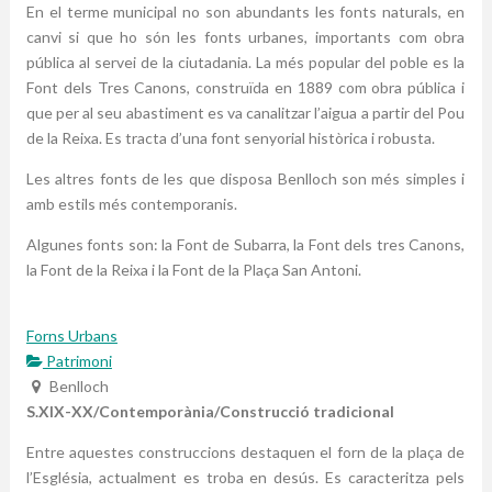
En el terme municipal no son abundants les fonts naturals, en
canvi si que ho són les fonts urbanes, importants com obra
pública al servei de la ciutadania. La més popular del poble es la
Font dels Tres Canons, construïda en 1889 com obra pública i
que per al seu abastiment es va canalitzar l’aigua a partir del Pou
de la Reixa. Es tracta d’una font senyorial històrica i robusta.
Les altres fonts de les que disposa Benlloch son més simples i
amb estils més contemporanis.
Algunes fonts son: la Font de Subarra, la Font dels tres Canons,
la Font de la Reixa i la Font de la Plaça San Antoni.
Forns Urbans
Patrimoni
Benlloch
S.XIX-XX/Contemporània/Construcció tradicional
Entre aquestes construccions destaquen el forn de la plaça de
l’Església, actualment es troba en desús. Es caracteritza pels