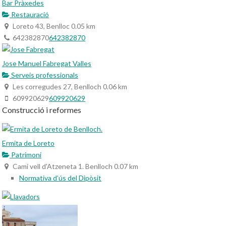
Bar Pràxedes
Restauració
Loreto 43, Benlloc
0.05 km
642382870
642382870
Jose Manuel Fabregat Valles
Serveis professionals
Les corregudes 27, Benlloch
0.06 km
609920629
609920629
Construcció i reformes
Ermita de Loreto
Patrimoni
Camí vell d'Atzeneta 1. Benlloch
0.07 km
Normativa d’ús del Dipòsit