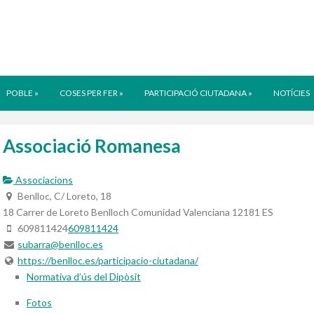
POBLE
»
COSES PER FER
»
PARTICIPACIÓ CIUTADANA
»
NOTÍCIES
Associació Romanesa
Associacions
Benlloc, C/ Loreto, 18
18 Carrer de Loreto
Benlloch
Comunidad Valenciana
12181
ES
609811424
609811424
subarra@benlloc.es
https://benlloc.es/participacio-ciutadana/
Normativa d’ús del Dipòsit
Fotos
cartonix