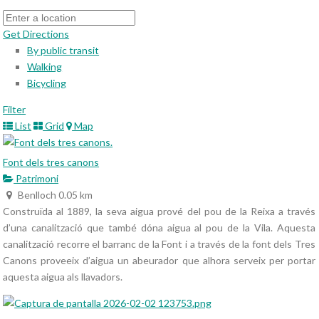
Get Directions
By public transit
Walking
Bicycling
Filter
List
Grid
Map
Font dels tres canons
Patrimoni
Benlloch
0.05 km
Construïda al 1889, la seva aigua prové del pou de la Reixa a través
d’una canalització que també dóna aigua al pou de la Vila. Aquesta
canalització recorre el barranc de la Font i a través de la font dels Tres
Canons proveeix d’aigua un abeurador que alhora serveix per portar
aquesta aigua als llavadors.