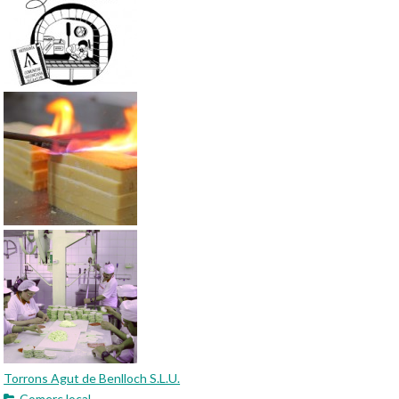
Torrons Agut de Benlloch S.L.U.
Comerç local