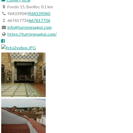
Fondo 15, Benlloc
0.1 km
964339040
964339040
667617736
667617736
info@turronesagut.com
https://turronesagut.com/