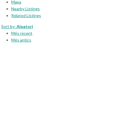
Mapa
Nearby Listings
Related Listings
Sort by:
Aleatori
Més recent
Més antics