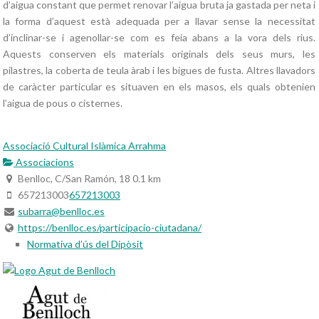
d’aigua constant que permet renovar l’aigua bruta ja gastada per neta i
la forma d’aquest està adequada per a llavar sense la necessitat
d’inclinar-se i agenollar-se com es feia abans a la vora dels rius.
Aquests conserven els materials originals dels seus murs, les
pilastres, la coberta de teula àrab i les bigues de fusta. Altres llavadors
de caràcter particular es situaven en els masos, els quals obtenien
l’aigua de pous o cisternes.
Associació Cultural Islàmica Arrahma
Associacions
Benlloc, C/San Ramón, 18
0.1 km
657213003
657213003
subarra@benlloc.es
https://benlloc.es/participacio-ciutadana/
Normativa d’ús del Dipòsit