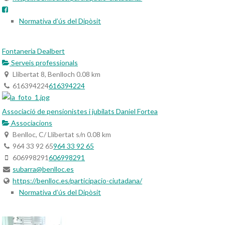
Normativa d’ús del Dipòsit
Fontaneria Dealbert
Serveis professionals
Llibertat 8, Benlloch
0.08 km
616394224
616394224
Associació de pensionistes i jubilats Daniel Fortea
Associacions
Benlloc, C/ Llibertat s/n
0.08 km
964 33 92 65
964 33 92 65
606998291
606998291
subarra@benlloc.es
https://benlloc.es/participacio-ciutadana/
Normativa d’ús del Dipòsit