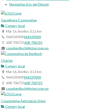
Normativa d’ús del Dipòsit
Gasolinera Cooperativa
Comerç local
Mar 16, Benlloc
0.12 km
964339009
964339009
608 706725
608 706725
coopbenlloch@intercoop.es
Charter
Comerç local
Mar 16, Benlloc
0.12 km
964339009
964339009
608 706725
608 706725
coopbenlloch@intercoop.es
Cooperativa Agricola la Union
Comerç local