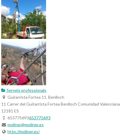
Serveis professionals
Guirarrista Fortea 11. Benlloch
11 Carrer del Guitarrista Fortea
Benlloch
Comunidad Valenciana
12181
ES
653775693
653775693
moliner@moliner.es
http://moliner.es/