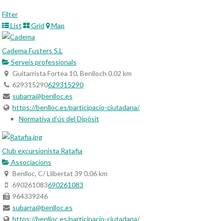
Filter
List
Grid
Map
Cadema Fusters S.L
Serveis professionals
Guitarrista Fortea 10, Benlloch
0.02 km
629315290
629315290
subarra@benlloc.es
https://benlloc.es/participacio-ciutadana/
Normativa d’ús del Dipòsit
Club excursionista Ratafia
Associacions
Benlloc, C/ Llibertat 39
0.06 km
690261083
690261083
964339246
subarra@benlloc.es
https://benlloc.es/participacio-ciutadana/