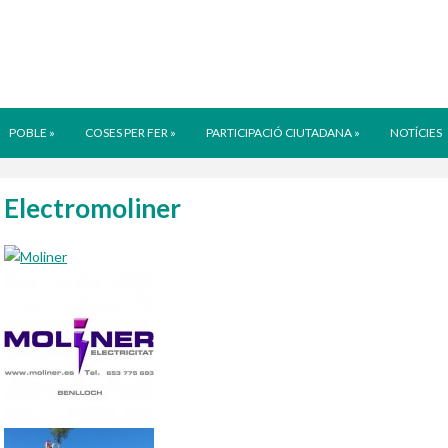
POBLE
»
COSES PER FER
»
PARTICIPACIÓ CIUTADANA
»
NOTÍCIES
Electromoliner