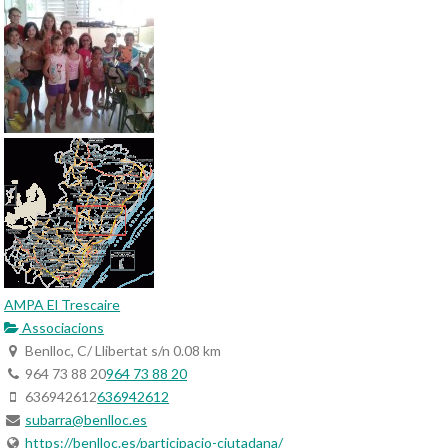
AMPA El Trescaire
Associacions
Benlloc, C/ Llibertat s/n
0.08 km
964 73 88 20
964 73 88 20
636942612
636942612
subarra@benlloc.es
https://benlloc.es/participacio-ciutadana/