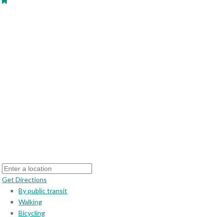
Get Directions
By public transit
Walking
Bicycling