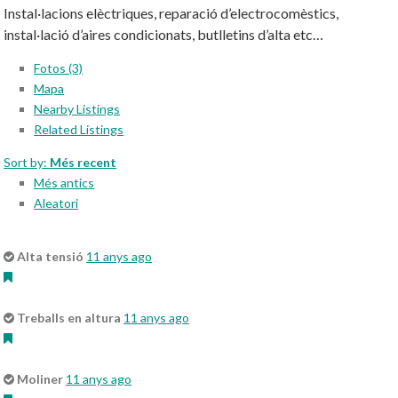
Instal·lacions elèctriques, reparació d’electrocomèstics,
instal·lació d’aires condicionats, butlletins d’alta etc…
Fotos (3)
Mapa
Nearby Listings
Related Listings
Sort by:
Més recent
Més antics
Aleatori
Alta tensió
11 anys ago
Treballs en altura
11 anys ago
Moliner
11 anys ago