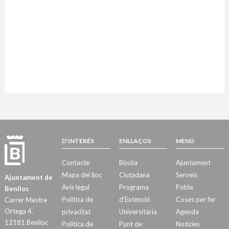
D’INTERÉS
ENLLAÇOS
MENÚ
Contacte
Bústia
Ajuntament
Mapa del lloc
Ciutadana
Serveis
Ajuntament de
Avís legal
Programa
Poble
Benlloc
Política de
d’Extenció
Coses per fer
Carrer Mestre
Ortega 4.
privacitat
Universitària
Agenda
12181 Benlloc
Política de
Punt de
Notícies