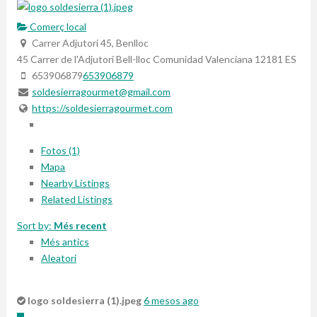
Comerç local
Carrer Adjutori 45, Benlloc
45 Carrer de l'Adjutori
Bell-lloc
Comunidad Valenciana
12181
ES
653906879
653906879
soldesierragourmet@gmail.com
https://soldesierragourmet.com
Fotos (1)
Mapa
Nearby Listings
Related Listings
Sort by:
Més recent
Més antics
Aleatori
logo soldesierra (1).jpeg
6 mesos ago