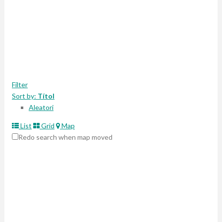
Filter
Sort by:
Títol
Aleatori
List
Grid
Map
Redo search when map moved