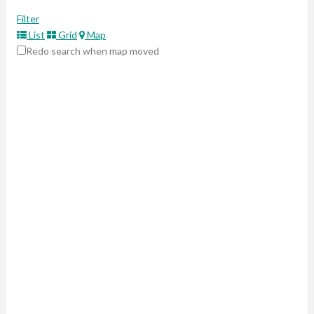
Filter
List
Grid
Map
Redo search when map moved