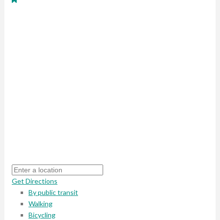
Get Directions
By public transit
Walking
Bicycling