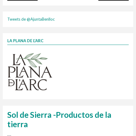
plasti
Tweets de @AjuntaBenlloc
LA PLANA DE L’ARC
Finançat per la Unió Europea – NextGenerationEU
1 contenidors intel·ligents
Jornades informatives
Penjador
HORARI
cartonix
Cubells
vidrina
Sol de Sierra -Productos de la
tierra