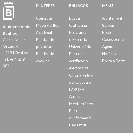
D’INTERÉS
ENLLAÇOS
MENÚ
Contacte
Bústia
Ajuntament
Mapa del lloc
Ciutadana
Serveis
Ajuntament de
Avís legal
Programa
Poble
Benlloc
Política de
d’Extenció
Coses per fer
Carrer Mestre
Ortega 4.
privacitat
Universitària
Agenda
12181 Benlloc
Política de
Punt de
Notícies
Tel: 964 339
cookies
certificació
Porta a Porta
001
electrònica
Oficina virtual
del cadastre
LABORA
Autos
Mediterráneo
Punt
d’Informació
Cadastral