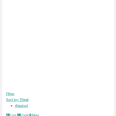
Filter
Sort by:
Títol
Aleatori
List
Grid
Map