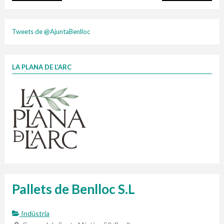
plasti
Tweets de @AjuntaBenlloc
LA PLANA DE L’ARC
Finançat per la Unió Europea – NextGenerationEU
1 contenidors intel·ligents
Jornades informatives
Penjador
HORARI
cartonix
Cubells
vidrina
Pallets de Benlloc S.L
Indústria