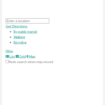
Get Directions
By public transit
Walking
Bicycling
Filter
List
Grid
Map
Redo search when map moved