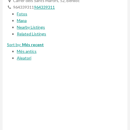
Carrer dels Sants Màrtirs, 52, Benlloc
964339311
964339311
Fotos
Mapa
Nearby Listings
Related Listings
Sort by:
Més recent
Més antics
Aleatori