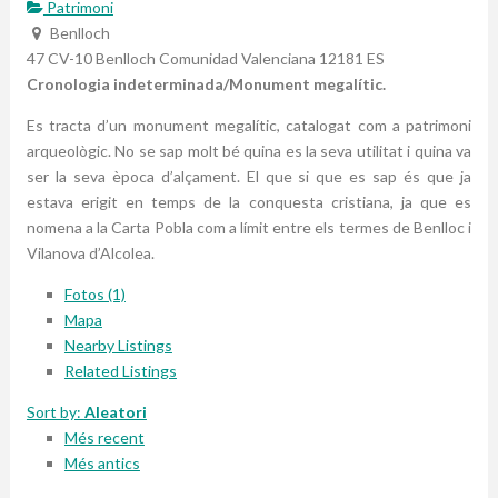
Patrimoni
Benlloch
47 CV-10
Benlloch
Comunidad Valenciana
12181
ES
Cronologia indeterminada/Monument megalític.
Es tracta d’un monument megalític, catalogat com a patrimoni
arqueològic. No se sap molt bé quina es la seva utilitat i quina va
ser la seva època d’alçament. El que si que es sap és que ja
estava erigit en temps de la conquesta cristiana, ja que es
nomena a la Carta Pobla com a límit entre els termes de Benlloc i
Vilanova d’Alcolea.
Fotos (1)
Mapa
Nearby Listings
Related Listings
Sort by:
Aleatori
Més recent
Més antics