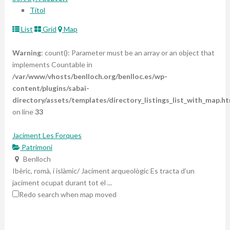
Títol
List
Grid
Map
Warning
: count(): Parameter must be an array or an object that
implements Countable in
/var/www/vhosts/benlloch.org/benlloc.es/wp-
content/plugins/sabai-
directory/assets/templates/directory_listings_list_with_map.ht
on line
33
Jaciment Les Forques
Patrimoni
Benlloch
Ibèric, romà, i islàmic/ Jaciment arqueològic Es tracta d’un
jaciment ocupat durant tot el ...
Redo search when map moved