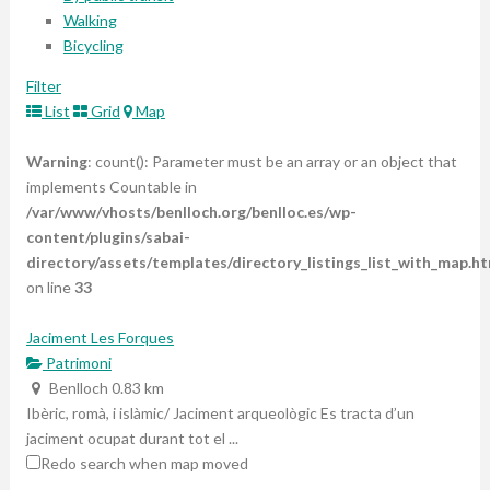
Walking
Bicycling
Filter
List
Grid
Map
Warning
: count(): Parameter must be an array or an object that
implements Countable in
/var/www/vhosts/benlloch.org/benlloc.es/wp-
content/plugins/sabai-
directory/assets/templates/directory_listings_list_with_map.ht
on line
33
Jaciment Les Forques
Patrimoni
Benlloch
0.83 km
Ibèric, romà, i islàmic/ Jaciment arqueològic Es tracta d’un
jaciment ocupat durant tot el ...
Redo search when map moved