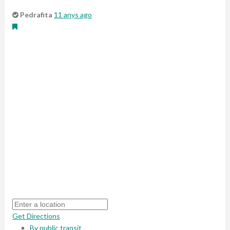
Pedrafita
11 anys ago
Get Directions
By public transit