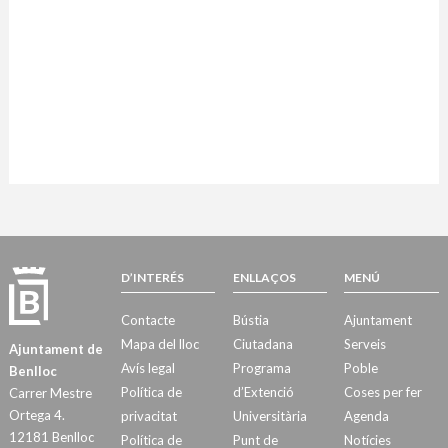
D’INTERÉS
ENLLAÇOS
MENÚ
Contacte
Bústia
Ajuntament
Mapa del lloc
Ciutadana
Serveis
Ajuntament de
Avís legal
Programa
Poble
Benlloc
Política de
d’Extenció
Coses per fer
Carrer Mestre
Ortega 4.
privacitat
Universitària
Agenda
12181 Benlloc
Política de
Punt de
Notícies