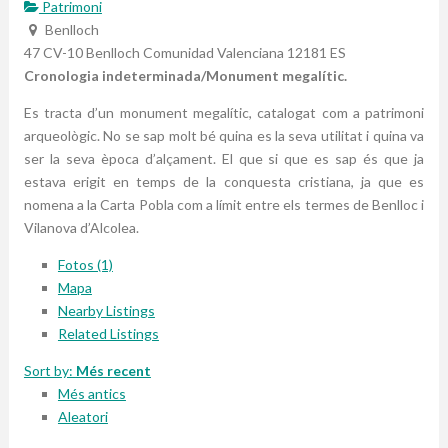
Patrimoni
Benlloch
47 CV-10
Benlloch
Comunidad Valenciana
12181
ES
Cronologia indeterminada/Monument megalític.
Es tracta d’un monument megalític, catalogat com a patrimoni
arqueològic. No se sap molt bé quina es la seva utilitat i quina va
ser la seva època d’alçament. El que si que es sap és que ja
estava erigit en temps de la conquesta cristiana, ja que es
nomena a la Carta Pobla com a límit entre els termes de Benlloc i
Vilanova d’Alcolea.
Fotos (1)
Mapa
Nearby Listings
Related Listings
Sort by:
Més recent
Més antics
Aleatori