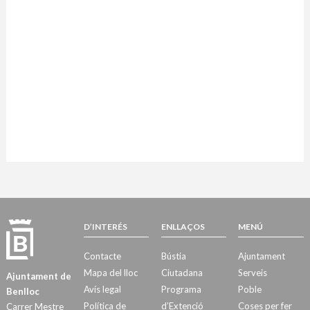
D’INTERÉS
ENLLAÇOS
MENÚ
Contacte
Bústia
Ajuntament
Mapa del lloc
Ciutadana
Serveis
Ajuntament de
Avís legal
Programa
Poble
Benlloc
Política de
d’Extenció
Coses per fer
Carrer Mestre