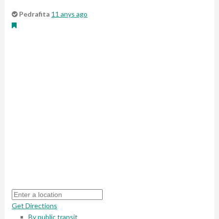
Pedrafita
11 anys ago
Get Directions
By public transit