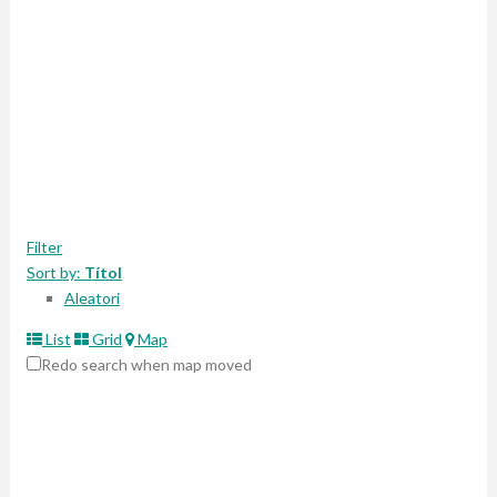
Filter
Sort by:
Títol
Aleatori
List
Grid
Map
Redo search when map moved