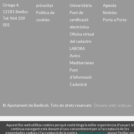
Ortega 4.
privacitat
Universitària
Agenda
12181 Benlloc
Política de
Punt de
Notícies
Tel: 964 339
cookies
certificació
Porta a Porta
001
electrònica
Oficina virtual
del cadastre
LABORA
Autos
Mediterráneo
Punt
d’Informació
Cadastral
© Ajuntament de Benlloch. Tots els drets reservats
Disseny web:
estiu.eu
Aquest lloc web utilitza cookies perquè vostè tinga la millor experiència d'usuari. Si
continua navegant està donant el seu consentiment per a l'acceptació de les
esmentades cookies i l'acceptació de la nostra
política de cookies
, punxe l'enllaç pe