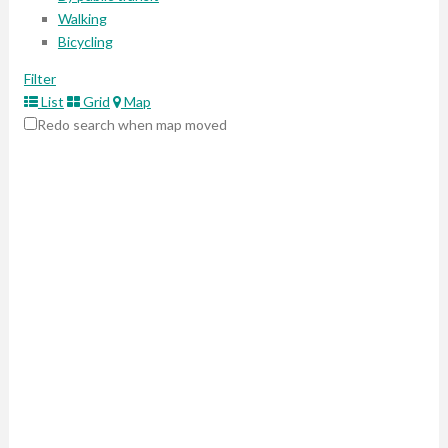
Walking
Bicycling
Filter
List
Grid
Map
Redo search when map moved