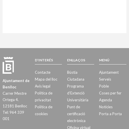
D’INTERÉS
ENLLAÇOS
MENÚ
Contacte
Bústia
Ajuntament
Mapa del lloc
Ciutadana
Serveis
Ajuntament de
Avís legal
Programa
Poble
Benlloc
Política de
d’Extenció
Coses per fer
Carrer Mestre
Ortega 4.
privacitat
Universitària
Agenda
12181 Benlloc
Política de
Punt de
Notícies
Tel: 964 339
cookies
certificació
Porta a Porta
001
electrònica
Oficina virtual