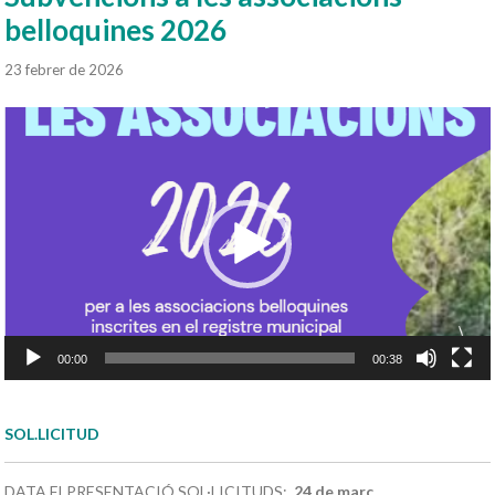
belloquines 2026
23 febrer de 2026
Reproductor
de
vídeo
00:00
00:38
SOL.LICITUD
DATA FI PRESENTACIÓ SOL·LICITUDS:
24 de març