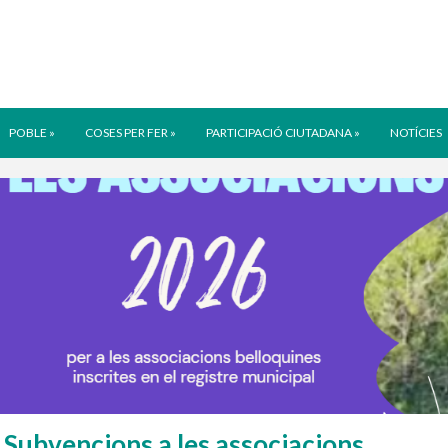
POBLE
»
COSES PER FER
»
PARTICIPACIÓ CIUTADANA
»
NOTÍCIES
Subvencions a les associacions