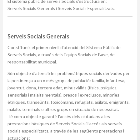
El sistema públic de serveis Socials s’estructura en:
Serveis Socials Generals i Serveis Socials Especialitzats.
Serveis Socials Generals
Constitueix el primer nivell d’atenció del Sistema Públic de
Serveis Socials, a través dels Equips Socials de Base, de
responsabilitat municipal.
Són objecte d’atenció les problemàtiques socials derivades per
la pertinença a un o més grups de població: família, infantesa,
joventut, dona, tercera edat, minusvàlids (físics, psíquics,
sensorials i malalts mentals), presos i exreclusos, minories
ètniques, transeünts, toxicòmans, refugiats, asilats, emigrants,
malalts terminals o altres grups en situació de necessitat.
Té com a objecte garantir l’accés dels ciutadans a les
prestacions bàsiques de Serveis Socials i l’accés als serveis
socials especialitzats, a través de les següents prestacions i
actuacions: