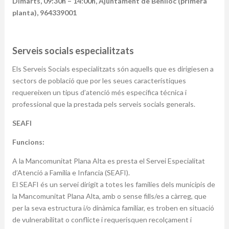
Dimarts, 09:30h – 14:00h, Ajuntament de Benlloc (primera
planta), 964339001
Serveis socials especialitzats
Els Serveis Socials especialitzats són aquells que es dirigiesen a
sectors de població que por les seues característiques
requereixen un tipus d’atenció més específica técnica i
professional que la prestada pels serveis socials generals.
SEAFI
Funcions:
A la Mancomunitat Plana Alta es presta el Servei Especialitat
d’Atenció a Familia e Infancia (SEAFI).
El SEAFI és un servei dirigit a totes les families dels municipis de
la Mancomunitat Plana Alta, amb o sense fills/es a càrreg, que
per la seva estructura i/o dinàmica familiar, es troben en situació
de vulnerabilitat o conflicte i requerisquen recolçament i