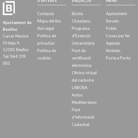
D’INTERÉS
ENLLAÇOS
MENÚ
Contacte
Bústia
Ajuntament
Mapa del lloc
Ciutadana
Serveis
Ajuntament de
Avís legal
Programa
Poble
Benlloc
Política de
d’Extenció
Coses per fer
Carrer Mestre
Ortega 4.
privacitat
Universitària
Agenda
12181 Benlloc
Política de
Punt de
Notícies
Tel: 964 339
cookies
certificació
Porta a Porta
001
electrònica
Oficina virtual
del cadastre
LABORA
Autos
Mediterráneo
Punt
d’Informació
Cadastral