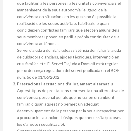
que faciliten a les persones i a les unitats convivencials el
manteniment de la seua autonomia i el gaudi de la
convivència en situacions en les quals no és possible la
realització de les seues activitats habituals, o quan
coincideixen conflictes familiars que afecten alguns dels
seus membres i posen en perill la pròpia continuïtat de la
convivència autònoma.
Servei d’ajuda a domicili, teleassistència domiciliària, ajuda
de cuidadors d’ancians, ajudes tècniques, intervenció en
crisi familiar, etc. El Servei D’ajuda a Domicili està regulat
per ordenança reguladora del servei publicada en el BOP
núm. 66 de 01/06/2002
Prestacions i actuacions d’allotjament alternatiu
Aquest tipus de prestacions representa una alternativa de
convivència personal per als que no tenen un ambient
familiar, o quan aquest no permet un adequat
desenvolupament de la persona per la seua incapacitat per
a procurar les atencions bàsiques que necessita (incloses
les d’afecte i socialització).
Centres residencials permanents o temporals, centres