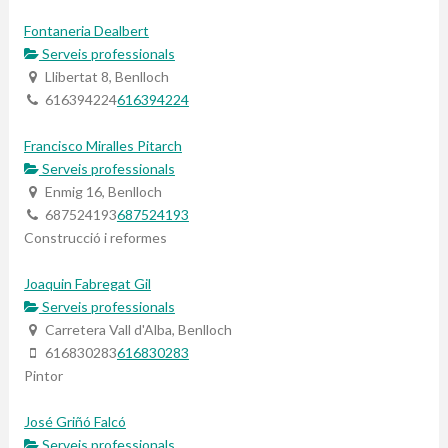
Fontaneria Dealbert
Serveis professionals
Llibertat 8, Benlloch
616394224
616394224
Francisco Miralles Pitarch
Serveis professionals
Enmig 16, Benlloch
687524193
687524193
Construcció i reformes
Joaquin Fabregat Gil
Serveis professionals
Carretera Vall d'Alba, Benlloch
616830283
616830283
Pintor
José Griñó Falcó
Serveis professionals