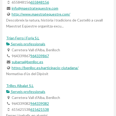
655848156
655848156
info@maestratequestre.com
http://www.maestratequestre.com/
Descobreix la natura, història i tradicions de Castelló a cavall
Maestrat Eqüestre organitza excu...
Trian Ferro i Forja S.L
Serveis professionals
Carretera Vall d'Alba, Benlloch
964339867
964339867
subarra@benlloc.es
https://benlloc.es/participacio-ciutadana/
Normativa d’ús del Dipòsit
Trilles Albalat S.L
Serveis professionals
Carretera Vall d'Alba, Benlloch
964339082
964339082
615621538
615621538
Ferrer i treballs en alumini