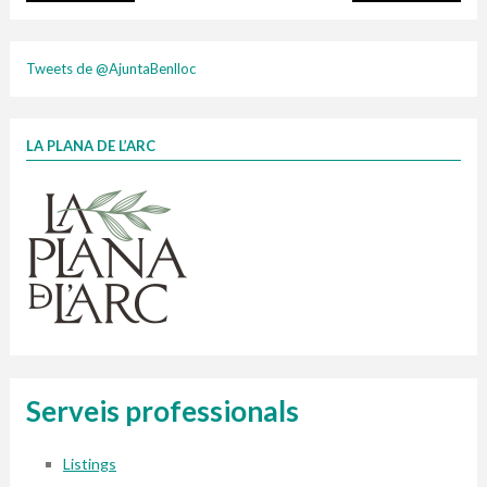
plasti
cart
Tweets de @AjuntaBenlloc
LA PLANA DE L’ARC
Finançat per la Unió Europea – NextGenerationEU
1 contenidors intel·ligents
Jornades informatives
Penjador
HORARI
Cubells
vidrina
Serveis professionals
Listings