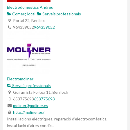
Electrodomèstics Andreu
Comerç local
Serveis professionals
Portal 22, Benlloc
964339052
964339052
Electromoliner
Serveis professionals
Guirarrista Fortea 11. Benlloch
653775693
653775693
moliner@moliner.es
http://moliner.es/
Instal·lacions elèctriques, reparació d’electrocomèstics,
instal·lació d’aires condic...