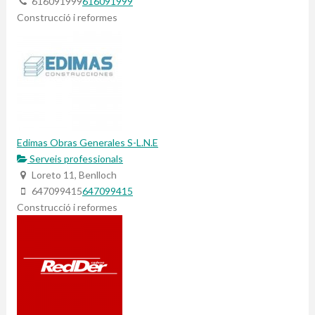
616091999
616091999
Construcció i reformes
Edimas Obras Generales S-L.N.E
Serveis professionals
Loreto 11, Benlloch
647099415
647099415
Construcció i reformes