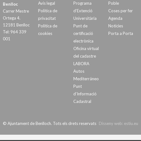
Avís legal
Programa
Poble
Benlloc
Política de
d’Extenció
Coses per fer
Carrer Mestre
Ortega 4.
privacitat
Universitària
Agenda
12181 Benlloc
Política de
Punt de
Notícies
Tel: 964 339
cookies
certificació
Porta a Porta
001
electrònica
Oficina virtual
del cadastre
LABORA
Autos
Mediterráneo
Punt
d’Informació
Cadastral
© Ajuntament de Benlloch. Tots els drets reservats
Disseny web:
estiu.eu