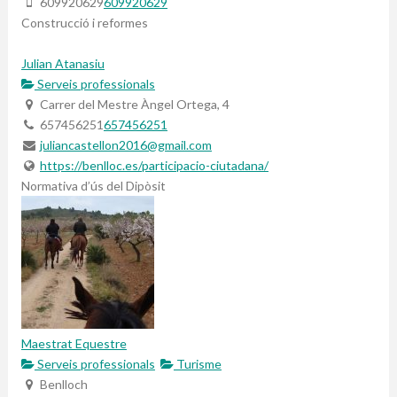
609920629
609920629
Construcció i reformes
Julian Atanasiu
Serveis professionals
Carrer del Mestre Àngel Ortega, 4
657456251
657456251
juliancastellon2016@gmail.com
https://benlloc.es/participacio-ciutadana/
Normativa d’ús del Dipòsit
Maestrat Equestre
Serveis professionals
Turisme
Benlloch