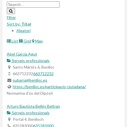
Filter
Sort by:
Títol
Aleatori
List
Grid
Map
Abel Garcia Agut
Serveis professionals
Sants Màrtirs 6, Benlloc
663712232
663712232
subarra@benlloc.es
https://benlloc.es/participacio-ciutadana/
Normativa d’ús del Dipòsit
Arturo Bautista Bellés Beltran
Serveis professionals
Portal 4, Benlloch
635283000
635283000