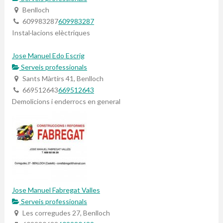
Benlloch
609983287
609983287
Instal·lacions elèctriques
Jose Manuel Edo Escrig
Serveis professionals
Sants Màrtirs 41, Benlloch
669512643
669512643
Demolicions i enderrocs en general
Jose Manuel Fabregat Valles
Serveis professionals
Les corregudes 27, Benlloch