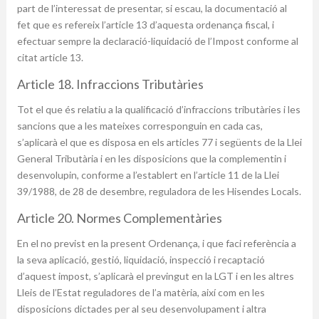
part de l’interessat de presentar, si escau, la documentació al
fet que es refereix l’article 13 d’aquesta ordenança fiscal, i
efectuar sempre la declaració-liquidació de l’Impost conforme al
citat article 13.
Article 18. Infraccions Tributàries
Tot el que és relatiu a la qualificació d’infraccions tributàries i les
sancions que a les mateixes corresponguin en cada cas,
s’aplicarà el que es disposa en els articles 77 i següents de la Llei
General Tributària i en les disposicions que la complementin i
desenvolupin, conforme a l’establert en l’article 11 de la Llei
39/1988, de 28 de desembre, reguladora de les Hisendes Locals.
Article 20. Normes Complementàries
En el no previst en la present Ordenança, i que faci referència a
la seva aplicació, gestió, liquidació, inspecció i recaptació
d’aquest impost, s’aplicarà el previngut en la LGT i en les altres
Lleis de l’Estat reguladores de l’a matèria, així com en les
disposicions dictades per al seu desenvolupament i altra