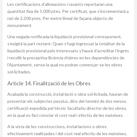
Les certificacions d’alineacions i rasants reportaran una
quantitat fixa de 5.000 ptes. Per certificat, que s’incrementarà a
raó de 2.200 ptes. Per metre lineal de façana objecto de
mesurament.
Una vegada notificada la liquidació provisional corresponent,
s’exigirà la part restant. Quan s’hagi ingressat la totalitat de la
liquidació provisional pels interessats s’haurà d’acreditar l’ingrés
i recollir la preceptiva llicència d’obres en les dependències de
l’Ajuntament, sense la qual no podran començar-se les obres
sol·licitades.
Article 14. Finalització de les Obres
Acabada la construcció, instal·lació o obra sol·licitada, hauran de
presentar els subjectes passius, dins del termini de dos mesos,
certificació expedida pel tècnic facultatiu director de les obres,
en la qual es faci constar el cost real i efectiu de les mateixes.
A la vista de les construccions, instal·lacions o obres
efectivament realitzades i del cost real efectiu de les mateixes,