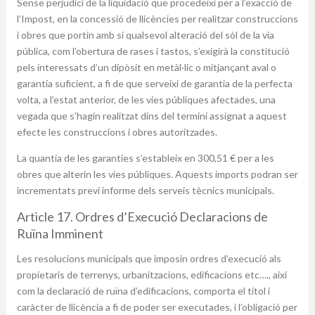
Sense perjudici de la liquidació que procedeixi per a l’exacció de
l’Impost, en la concessió de llicències per realitzar construccions
i obres que portin amb si qualsevol alteració del sòl de la via
pública, com l’obertura de rases i tastos, s’exigirà la constitució
pels interessats d’un dipòsit en metàl·lic o mitjançant aval o
garantia suficient, a fi de que serveixi de garantia de la perfecta
volta, a l’estat anterior, de les vies públiques afectades, una
vegada que s’hagin realitzat dins del termini assignat a aquest
efecte les construccions i obres autoritzades.
La quantia de les garanties s’estableix en 300,51 € per a les
obres que alterin les vies públiques. Aquests imports podran ser
incrementats previ informe dels serveis tècnics municipals.
Article 17. Ordres d’Execució Declaracions de
Ruïna Imminent
Les resolucions municipals que imposin ordres d’execució als
propietaris de terrenys, urbanitzacions, edificacions etc…., així
com la declaració de ruïna d’edificacions, comporta el títol i
caràcter de llicència a fi de poder ser executades, i l’obligació per