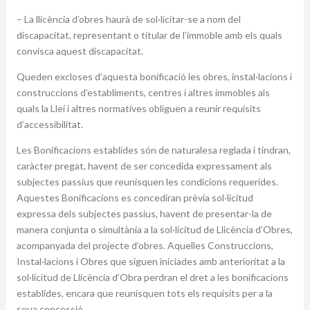
– La llicència d’obres haurà de sol·licitar-se a nom del
discapacitat, representant o titular de l’immoble amb els quals
convisca aquest discapacitat.
Queden excloses d’aquesta bonificació les obres, instal·lacions i
construccions d’establiments, centres i altres immobles als
quals la Llei i altres normatives obliguen a reunir requisits
d’accessibilitat.
Les Bonificacions establides són de naturalesa reglada i tindran,
caràcter pregat, havent de ser concedida expressament als
subjectes passius que reunisquen les condicions requerides.
Aquestes Bonificacions es concediran prèvia sol·licitud
expressa dels subjectes passius, havent de presentar-la de
manera conjunta o simultània a la sol·licitud de Llicència d’Obres,
acompanyada del projecte d’obres. Aquelles Construccions,
Instal·lacions i Obres que siguen iniciades amb anterioritat a la
sol·licitud de Llicència d’Obra perdran el dret a les bonificacions
establides, encara que reunisquen tots els requisits per a la
seua concessió.