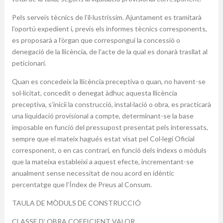
Pels serveis tècnics de l’il·lustríssim. Ajuntament es tramitarà
l’oportú expedient i, previs els informes tècnics corresponents,
es proposarà a l’òrgan que correspongui la concessió o
denegació de la llicència, de l’acte de la qual es donarà trasllat al
peticionari.
Quan es concedeix la llicència preceptiva o quan, no havent-se
sol·licitat, concedit o denegat àdhuc aquesta llicència
preceptiva, s’iniciï la construcció, instal·lació o obra, es practicarà
una liquidació provisional a compte, determinant-se la base
imposable en funció del pressupost presentat pels interessats,
sempre que el mateix hagués estat visat pel Col·legi Oficial
corresponent, o en cas contrari, en funció dels índexs o mòduls
que la mateixa estableixi a aquest efecte, incrementant-se
anualment sense necessitat de nou acord en idèntic
percentatge que l’Índex de Preus al Consum.
TAULA DE MÒDULS DE CONSTRUCCIÓ
CLASSE D’ OBRA COEFICIENT VALOR