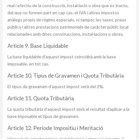
real i efectiu de la construcció, instal·lació o obra que es tracte,
del que no formen part en cap cas, el IVA i altres impostos
anàlegs propis de règims especials, ni tampoc les taxes, preus
públics i altres prestacions patrimonials de caràcter públic local
relacionades amb dites construccions, instal·lacions o obres.
Article 9. Base Liquidable
La base liquidable d’aquest impost coincidirà amb la base
imposable, en tot cas.
Article 10. Tipus de Gravamen i Quota Tributària
El tipus de gravamen d’aquest impost serà del 2%.
Article 11. Quota Tributària
La quota tributària d’aquest impost serà el resultat d’aplicar a la
base imposable el tipus de gravamen.
Article 12. Període Impositiu i Meritació
L’impost de construccions, instal·lacions i obres es reporta al