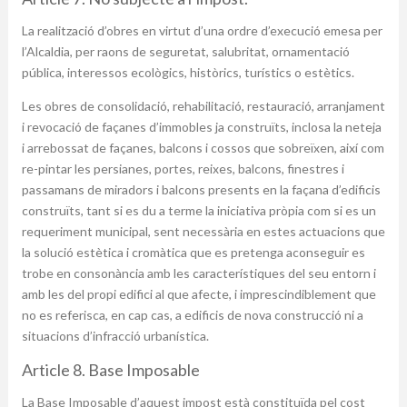
La realització d’obres en virtut d’una ordre d’execució emesa per
l’Alcaldia, per raons de seguretat, salubritat, ornamentació
pública, interessos ecològics, històrics, turístics o estètics.
Les obres de consolidació, rehabilitació, restauració, arranjament
i revocació de façanes d’immobles ja construïts, inclosa la neteja
i arrebossat de façanes, balcons i cossos que sobreïxen, així com
re-pintar les persianes, portes, reixes, balcons, finestres i
passamans de miradors i balcons presents en la façana d’edificis
construïts, tant si es du a terme la iniciativa pròpia com si es un
requeriment municipal, sent necessària en estes actuacions que
la solució estètica i cromàtica que es pretenga aconseguir es
trobe en consonància amb les característiques del seu entorn i
amb les del propi edifici al que afecte, i imprescindiblement que
no es referisca, en cap cas, a edificis de nova construcció ni a
situacions d’infracció urbanística.
Article 8. Base Imposable
La Base Imposable d’aquest impost està constituïda pel cost