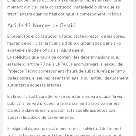
moment d’iniciar-se la construcció, instal·lació o obra que es
tracti, encara quan no hagi obtingut la corresponent llicència.
Article 13. Normes de Gestió
El promotor, el constructor o l’arquitecte director de les obres,
hauran de sol·licitar la llicència d’obra o urbanística, per a això
existeixen models oficials a l’Ajuntament.
La sol·licitud que haurà de contenir les determinacions que,
estableix l’article 70 de la LRPAC, s’acompanyarà, si escau, del
Projecte Tècnic corresponent i haurà de subscriure’s per l’amo
de les obres, el seu representant legal o qui estigui degudament
autoritzat a aquests efectes.
En la sol·licitud haurà de fer-se constar si es va a ocupar la via
pública, si es va a procedir a l’enganxament a la xarxa general
d’aigua o clavegueram, així com tots aquells aspectes que
suposin liquidació de taxes vigents.
S’exigirà el dipòsit previ al moment de la sol·licitud de l’import
total de la taxa, segons la liquidació provisional corresponent.