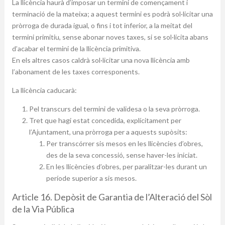
La llicència haurà d’imposar un termini de començament i
terminació de la mateixa; a aquest termini es podrà sol·licitar una
pròrroga de durada igual, o fins i tot inferior, a la meitat del
termini primitiu, sense abonar noves taxes, si se sol·licita abans
d’acabar el termini de la llicència primitiva.
En els altres casos caldrà sol·licitar una nova llicència amb
l’abonament de les taxes corresponents.
La llicència caducarà:
Pel transcurs del termini de validesa o la seva pròrroga.
Tret que hagi estat concedida, explícitament per
l’Ajuntament, una pròrroga per a aquests supòsits:
Per transcórrer sis mesos en les llicències d’obres,
des de la seva concessió, sense haver-les iniciat.
En les llicències d’obres, per paralitzar-les durant un
període superior a sis mesos.
Article 16. Depòsit de Garantia de l’Alteració del Sòl
de la Via Pública