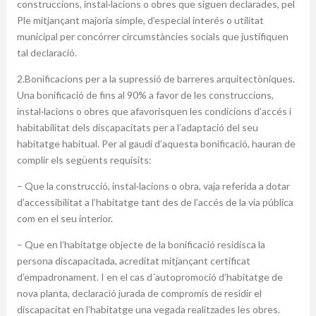
construccions, instal·lacions o obres que siguen declarades, pel
Ple mitjançant majoria simple, d’especial interés o utilitat
municipal per concórrer circumstàncies socials que justifiquen
tal declaració.
2.Bonificacions per a la supressió de barreres arquitectòniques.
Una bonificació de fins al 90% a favor de les construccions,
instal·lacions o obres que afavorisquen les condicions d’accés i
habitabilitat dels discapacitats per a l’adaptació del seu
habitatge habitual. Per al gaudi d’aquesta bonificació, hauran de
complir els següents requisits:
– Que la construcció, instal·lacions o obra, vaja referida a dotar
d’accessibilitat a l’habitatge tant des de l’accés de la via pública
com en el seu interior.
– Que en l’habitatge objecte de la bonificació residisca la
persona discapacitada, acreditat mitjançant certificat
d’empadronament. I en el cas d´autopromoció d’habitatge de
nova planta, declaració jurada de compromís de residir el
discapacitat en l’habitatge una vegada realitzades les obres.