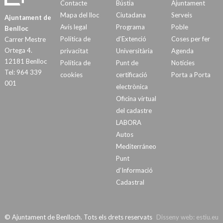
Contacte
Bústia
Ajuntament
Mapa del lloc
Ciutadana
Serveis
Ajuntament de
Avís legal
Programa
Poble
Benlloc
Política de
d’Extenció
Coses per fer
Carrer Mestre
Ortega 4.
privacitat
Universitària
Agenda
12181 Benlloc
Política de
Punt de
Notícies
Tel: 964 339
cookies
certificació
Porta a Porta
001
electrònica
Oficina virtual
del cadastre
LABORA
Autos
Mediterráneo
Punt
d’Informació
Cadastral
© Ajuntament de Benlloch. Tots els drets reservats
Disseny web:
estiu.eu