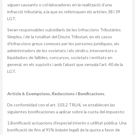
siguen causants o col·laboradores en la realització d’una
infracció tributària, a la que es referisquen els articles 38 i 39
LGT.
Seran responsables subsidiaris de les Infraccions Tributàries
Simples, i de la totalitat del Deute Tributari, en els casos
d’infraccions greus comeses per les persones jurídiques, els
administradors de les societats i els síndics, interventors o
liquidadors de fallides, concursos, societats i entitats en
general, en els supòsits i amb l’abast que senyala l’art. 40 de la
LGT.
Article 6. Exempcions, Reduccions i Bonificacions.
De conformidad con el art. 103.2 TRLHL se establecen las
siguientes bonificaciones a aplicar sobre la cuota del impuesto:
1.Bonificació actuacions d’especial interés o utilitat pública. Una
bonificació de fins al 95% (màxim legal) de la quota a favor de