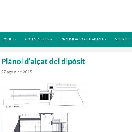
POBLE
»
COSES PER FER
»
PARTICIPACIÓ CIUTADANA
»
NOTÍCIES
Plànol d’alçat del dipòsit
27 agost de 2015