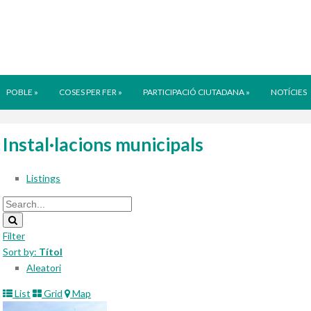
POBLE
»
COSES PER FER
»
PARTICIPACIÓ CIUTADANA
»
NOTÍCIES
Instal·lacions municipals
Listings
Filter
Sort by:
Títol
Aleatori
List
Grid
Map