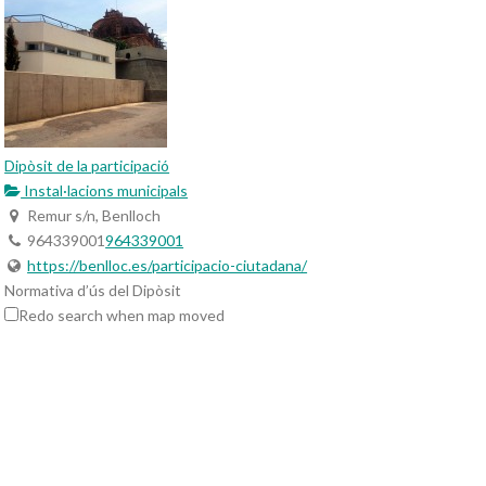
Dipòsit de la participació
Instal·lacions municipals
Remur s/n, Benlloch
964339001
964339001
https://benlloc.es/participacio-ciutadana/
Normativa d’ús del Dipòsit
Redo search when map moved