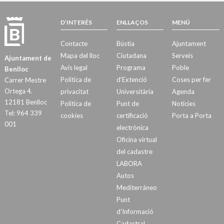
D’INTERÉS
ENLLAÇOS
MENÚ
Contacte
Bústia
Ajuntament
Mapa del lloc
Ciutadana
Serveis
Ajuntament de
Avís legal
Programa
Poble
Benlloc
Política de
d’Extenció
Coses per fer
Carrer Mestre
Ortega 4.
privacitat
Universitària
Agenda
12181 Benlloc
Política de
Punt de
Notícies
Tel: 964 339
cookies
certificació
Porta a Porta
001
electrònica
Oficina virtual
del cadastre
LABORA
Autos
Mediterráneo
Punt
d’Informació
Cadastral