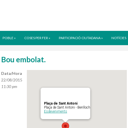
POBLE
»
COSES PER FER
»
PARTICIPACIÓ CIUTADANA
»
NOTÍCIES
Bou embolat.
Data/Hora
22/08/2015
11:30 pm
Plaça de Sant Antoni
Plaça de Sant Antoni - Benlloch
Esdeveniments