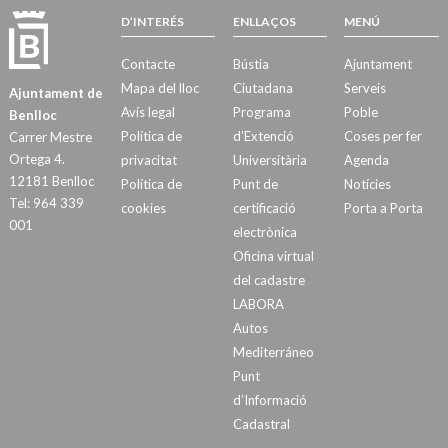
D’INTERÉS
ENLLAÇOS
MENÚ
Contacte
Bústia
Ajuntament
Mapa del lloc
Ciutadana
Serveis
Ajuntament de
Avís legal
Programa
Poble
Benlloc
Política de
d’Extenció
Coses per fer
Carrer Mestre
Ortega 4.
privacitat
Universitària
Agenda
12181 Benlloc
Política de
Punt de
Notícies
Tel: 964 339
cookies
certificació
Porta a Porta
001
electrònica
Oficina virtual
del cadastre
LABORA
Autos
Mediterráneo
Punt
d’Informació
Cadastral