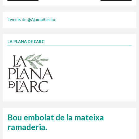
plasti
Tweets de @AjuntaBenlloc
LA PLANA DE L’ARC
Finançat per la Unió Europea – NextGenerationEU
1 contenidors intel·ligents
Jornades informatives
Penjador
HORARI
cartonix
Cubells
vidrina
Bou embolat de la mateixa
ramaderia.