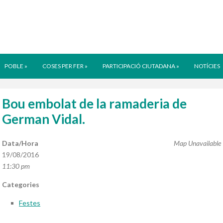
POBLE
»
COSES PER FER
»
PARTICIPACIÓ CIUTADANA
»
NOTÍCIES
Bou embolat de la ramaderia de
German Vidal.
Data/Hora
Map Unavailable
19/08/2016
11:30 pm
Categories
Festes