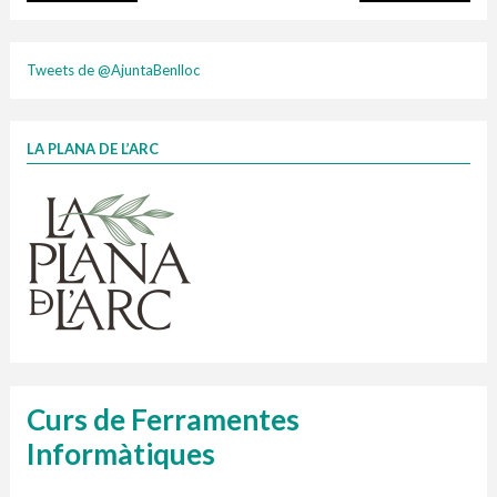
plasti
Tweets de @AjuntaBenlloc
LA PLANA DE L’ARC
Finançat per la Unió Europea – NextGenerationEU
1 contenidors intel·ligents
Jornades informatives
Penjador
HORARI
cartonix
Cubells
vidrina
Curs de Ferramentes
Informàtiques