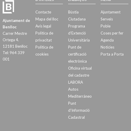
Contacte
Bústia
Ajuntament
Mapa del lloc
Ciutadana
Serveis
Ajuntament de
Avís legal
Programa
Poble
Benlloc
Política de
d’Extenció
Coses per fer
Carrer Mestre
Ortega 4.
privacitat
Universitària
Agenda
12181 Benlloc
Política de
Punt de
Notícies
Tel: 964 339
cookies
certificació
Porta a Porta
001
electrònica
Oficina virtual
del cadastre
LABORA
Autos
Mediterráneo
Punt
d’Informació
Cadastral