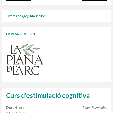
DIC,ENE,FEB 26
Tweets de @AjuntaBenlloc
LA PLANA DE L’ARC
Finançat per la Unió Europea – NextGenerationEU
1 contenidors intel·ligents
Infografia porta a porta
Jornades informatives
composta
Penjador
HORARI
cartonix
Cubells
vidrina
plasti
Curs d’estimulació cognitiva
Data/Hora
Map Unavailable