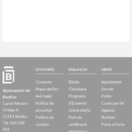
D’INTERÉS
ENLLAÇOS
MENÚ
Contacte
Bústia
Ajuntament
Mapa del lloc
Ciutadana
Serveis
Ajuntament de
Avís legal
Programa
Poble
Benlloc
Política de
d’Extenció
Coses per fer
Carrer Mestre
Ortega 4.
privacitat
Universitària
Agenda
12181 Benlloc
Política de
Punt de
Notícies
Tel: 964 339
cookies
certificació
Porta a Porta
001
electrònica