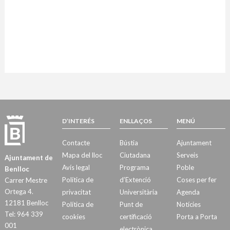
D’INTERÉS
ENLLAÇOS
MENÚ
Contacte
Bústia
Ajuntament
Mapa del lloc
Ciutadana
Serveis
Ajuntament de
Avís legal
Programa
Poble
Benlloc
Política de
d’Extenció
Coses per fer
Carrer Mestre
Ortega 4.
privacitat
Universitària
Agenda
12181 Benlloc
Política de
Punt de
Notícies
Tel: 964 339
cookies
certificació
Porta a Porta
001
electrònica