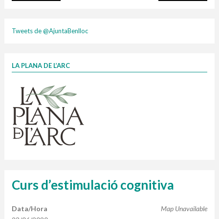
plasti
Tweets de @AjuntaBenlloc
LA PLANA DE L’ARC
Finançat per la Unió Europea – NextGenerationEU
1 contenidors intel·ligents
Jornades informatives
Penjador
HORARI
cartonix
Cubells
vidrina
Curs d’estimulació cognitiva
Data/Hora
Map Unavailable