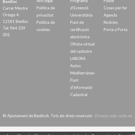
Avís legal
Programa
Poble
Benlloc
Política de
d’Extenció
Coses per fer
Carrer Mestre
Ortega 4.
privacitat
Universitària
Agenda
12181 Benlloc
Política de
Punt de
Notícies
Tel: 964 339
cookies
certificació
Porta a Porta
001
electrònica
Oficina virtual
del cadastre
LABORA
Autos
Mediterráneo
Punt
d’Informació
Cadastral
© Ajuntament de Benlloch. Tots els drets reservats
Disseny web:
estiu.eu