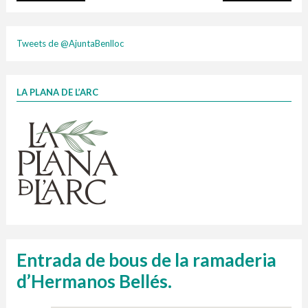
plasti
Tweets de @AjuntaBenlloc
LA PLANA DE L’ARC
Finançat per la Unió Europea – NextGenerationEU
1 contenidors intel·ligents
Jornades informatives
Penjador
HORARI
cartonix
Cubells
vidrina
Entrada de bous de la ramaderia
d’Hermanos Bellés.