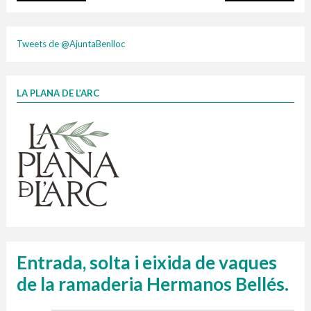
plasti
Tweets de @AjuntaBenlloc
LA PLANA DE L’ARC
Finançat per la Unió Europea – NextGenerationEU
1 contenidors intel·ligents
Jornades informatives
Penjador
HORARI
cartonix
Cubells
vidrina
Entrada, solta i eixida de vaques
de la ramaderia Hermanos Bellés.