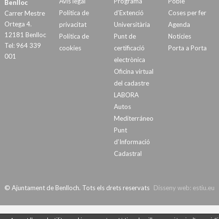
Avís legal
Programa
Poble
Benlloc
Política de
d’Extenció
Coses per fer
Carrer Mestre
Ortega 4.
privacitat
Universitària
Agenda
12181 Benlloc
Política de
Punt de
Notícies
Tel: 964 339
cookies
certificació
Porta a Porta
001
electrònica
Oficina virtual
del cadastre
LABORA
Autos
Mediterráneo
Punt
d’Informació
Cadastral
© Ajuntament de Benlloch. Tots els drets reservats
Disseny web:
estiu.eu