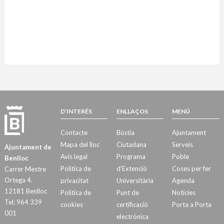
D’INTERÉS
ENLLAÇOS
MENÚ
Contacte
Bústia
Ajuntament
Mapa del lloc
Ciutadana
Serveis
Ajuntament de
Avís legal
Programa
Poble
Benlloc
Política de
d’Extenció
Coses per fer
Carrer Mestre
Ortega 4.
privacitat
Universitària
Agenda
12181 Benlloc
Política de
Punt de
Notícies
Tel: 964 339
cookies
certificació
Porta a Porta
001
electrònica