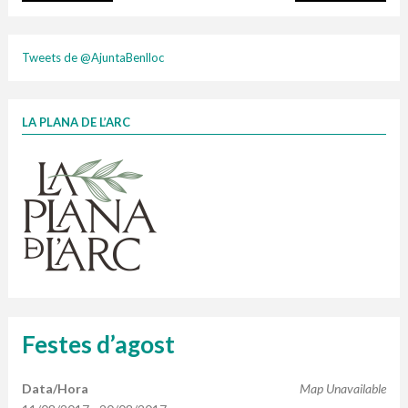
plasti
Tweets de @AjuntaBenlloc
LA PLANA DE L’ARC
Finançat per la Unió Europea – NextGenerationEU
1 contenidors intel·ligents
Jornades informatives
Penjador
HORARI
cartonix
Cubells
vidrina
Festes d’agost
Data/Hora
Map Unavailable