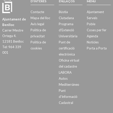
D’INTERÉS
ENLLAÇOS
MENÚ
Contacte
Bústia
Ajuntament
Mapa del lloc
Ciutadana
Serveis
Ajuntament de
Avís legal
Programa
Poble
Benlloc
Política de
d’Extenció
Coses per fer
Carrer Mestre
Ortega 4.
privacitat
Universitària
Agenda
12181 Benlloc
Política de
Punt de
Notícies
Tel: 964 339
cookies
certificació
Porta a Porta
001
electrònica
Oficina virtual
del cadastre
LABORA
Autos
Mediterráneo
Punt
d’Informació
Cadastral