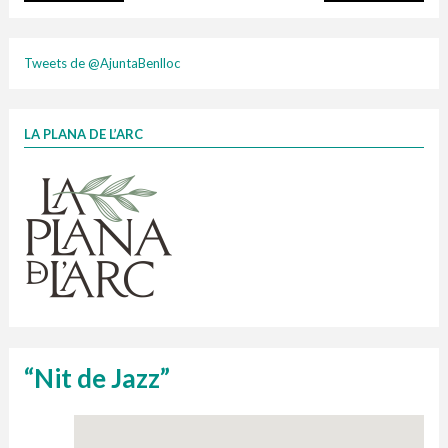
plasti
Tweets de @AjuntaBenlloc
LA PLANA DE L’ARC
Finançat per la Unió Europea – NextGenerationEU
1 contenidors intel·ligents
Jornades informatives
Penjador
HORARI
cartonix
Cubells
vidrina
“Nit de Jazz”