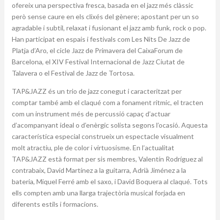
ofereix una perspectiva fresca, basada en el jazz més clàssic
però sense caure en els clixés del gènere; apostant per un so
agradable i subtil, relaxat i fusionant el jazz amb funk, rock o pop.
Han participat en espais i festivals com Les Nits De Jazz de
Platja d’Aro, el cicle Jazz de Primavera del CaixaForum de
Barcelona, el XIV Festival Internacional de Jazz Ciutat de
Talavera o el Festival de Jazz de Tortosa.
TAP&JAZZ és un trio de jazz conegut i caracteritzat per
comptar també amb el claqué com a fonament rítmic, el tracten
com un instrument més de percussió capaç d’actuar
d’acompanyant ideal o d’enèrgic solista segons l’ocasió. Aquesta
característica especial construeix un espectacle visualment
molt atractiu, ple de color i virtuosisme. En l’actualitat
TAP&JAZZ està format per sis membres, Valentín Rodríguez al
contrabaix, David Martínez a la guitarra, Adrià Jiménez a la
bateria, Miquel Ferré amb el saxo, i David Boquera al claqué. Tots
ells compten amb una llarga trajectòria musical forjada en
diferents estils i formacions.