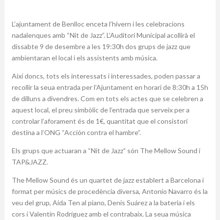
L’ajuntament de Benlloc enceta l’hivern i les celebracions
nadalenques amb “Nit de Jazz”. L’Auditori Municipal acollirà el
dissabte 9 de desembre a les 19:30h dos grups de jazz que
ambientaran el local i els assistents amb música.
Així doncs, tots els interessats i interessades, poden passar a
recollir la seua entrada per l’Ajuntament en horari de 8:30h a 15h
de dilluns a divendres. Com en tots els actes que se celebren a
aquest local, el preu simbòlic de l’entrada que serveix per a
controlar l’aforament és de 1€, quantitat que el consistori
destina a l’ONG “Acción contra el hambre”.
Els grups que actuaran a “Nit de Jazz” són The Mellow Sound i
TAP&JAZZ.
The Mellow Sound és un quartet de jazz establert a Barcelona i
format per músics de procedència diversa, Antonio Navarro és la
veu del grup, Aída Ten al piano, Denis Suárez a la bateria i els
cors i Valentín Rodríguez amb el contrabaix. La seua música