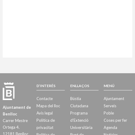
D’INTERÉS
ENLLAÇOS
MENÚ
Contacte
Bústia
Ajuntament
Mapa del lloc
Ciutadana
Serveis
Ajuntament de
Avís legal
Programa
Poble
Benlloc
Política de
d’Extenció
Coses per fer
Carrer Mestre
Ortega 4.
privacitat
Universitària
Agenda
12181 Benlloc
Política de
Punt de
Notícies