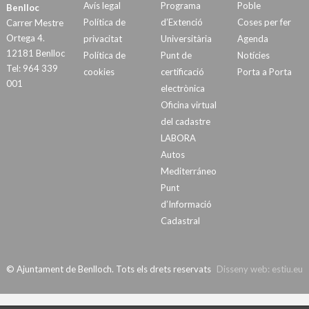
Avís legal
Programa
Poble
Benlloc
Política de
d’Extenció
Coses per fer
Carrer Mestre
Ortega 4.
privacitat
Universitària
Agenda
12181 Benlloc
Política de
Punt de
Notícies
Tel: 964 339
cookies
certificació
Porta a Porta
001
electrònica
Oficina virtual
del cadastre
LABORA
Autos
Mediterráneo
Punt
d’Informació
Cadastral
© Ajuntament de Benlloch. Tots els drets reservats
Disseny web:
estiu.eu