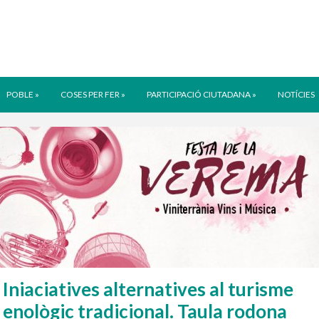
POBLE
»
COSES PER FER
»
PARTICIPACIÓ CIUTADANA
»
NOTÍCIES
Iniaciatives alternatives al turisme
enològic tradicional. Taula rodona