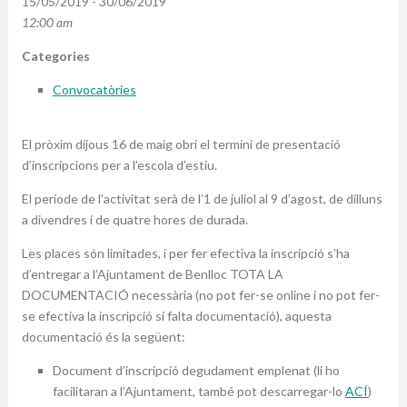
15/05/2019 - 30/06/2019
12:00 am
Categories
Convocatòries
El pròxim dijous 16 de maig obri el termini de presentació
d’inscripcions per a l’escola d’estiu.
El període de l’activitat serà de l’1 de juliol al 9 d’agost, de dilluns
a divendres i de quatre hores de durada.
Les places són limitades, i per fer efectiva la inscripció s’ha
d’entregar a l’Ajuntament de Benlloc TOTA LA
DOCUMENTACIÓ necessària (no pot fer-se online i no pot fer-
se efectiva la inscripció si falta documentació), aquesta
documentació és la següent:
Document d’inscripció degudament emplenat (li ho
facilitaran a l’Ajuntament, també pot descarregar-lo
ACÍ
)