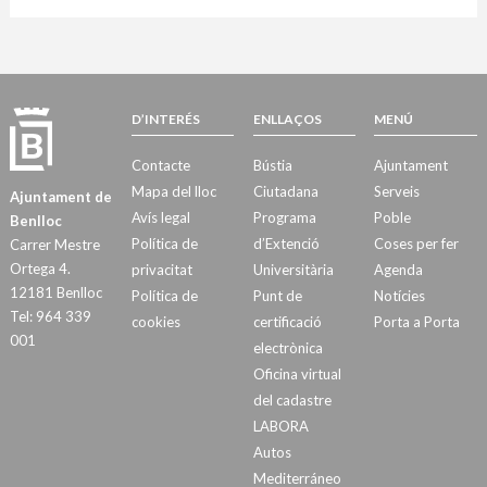
D’INTERÉS
ENLLAÇOS
MENÚ
Contacte
Bústia
Ajuntament
Mapa del lloc
Ciutadana
Serveis
Ajuntament de
Avís legal
Programa
Poble
Benlloc
Política de
d’Extenció
Coses per fer
Carrer Mestre
Ortega 4.
privacitat
Universitària
Agenda
12181 Benlloc
Política de
Punt de
Notícies
Tel: 964 339
cookies
certificació
Porta a Porta
001
electrònica
Oficina virtual
del cadastre
LABORA
Autos
Mediterráneo