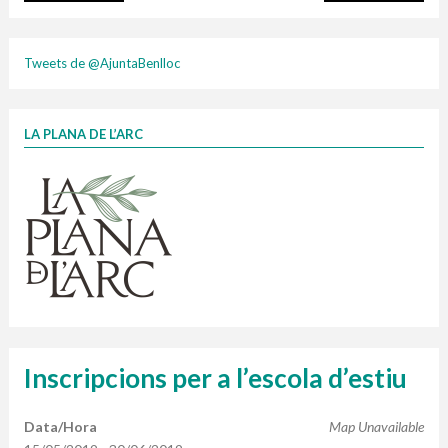
plasti
Tweets de @AjuntaBenlloc
LA PLANA DE L’ARC
Finançat per la Unió Europea – NextGenerationEU
1 contenidors intel·ligents
Jornades informatives
Penjador
HORARI
cartonix
Cubells
vidrina
Inscripcions per a l’escola d’estiu
Data/Hora
Map Unavailable