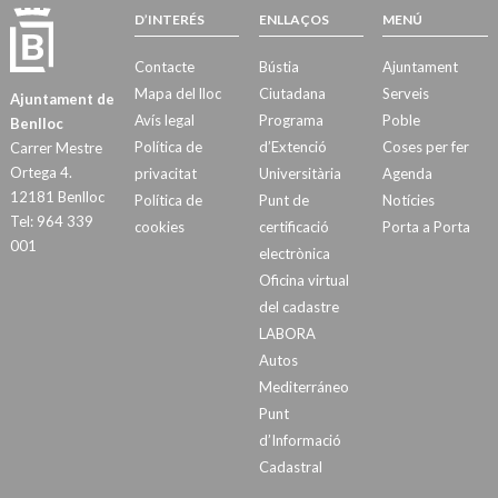
D’INTERÉS
ENLLAÇOS
MENÚ
Contacte
Bústia
Ajuntament
Mapa del lloc
Ciutadana
Serveis
Ajuntament de
Avís legal
Programa
Poble
Benlloc
Política de
d’Extenció
Coses per fer
Carrer Mestre
Ortega 4.
privacitat
Universitària
Agenda
12181 Benlloc
Política de
Punt de
Notícies
Tel: 964 339
cookies
certificació
Porta a Porta
001
electrònica
Oficina virtual
del cadastre
LABORA
Autos
Mediterráneo
Punt
d’Informació
Cadastral