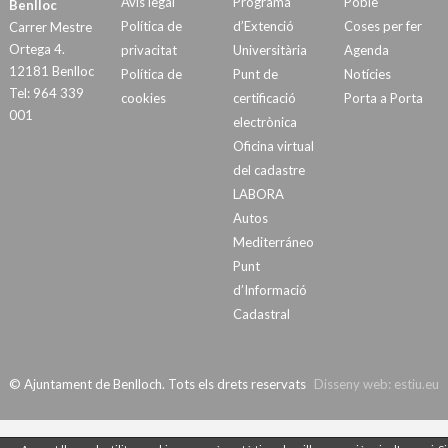
Avís legal
Programa
Poble
Benlloc
Política de
d’Extenció
Coses per fer
Carrer Mestre
Ortega 4.
privacitat
Universitària
Agenda
12181 Benlloc
Política de
Punt de
Notícies
Tel: 964 339
cookies
certificació
Porta a Porta
001
electrònica
Oficina virtual
del cadastre
LABORA
Autos
Mediterráneo
Punt
d’Informació
Cadastral
© Ajuntament de Benlloch. Tots els drets reservats
Disseny web:
estiu.eu