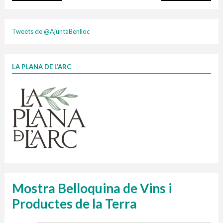
plasti
Tweets de @AjuntaBenlloc
LA PLANA DE L’ARC
Finançat per la Unió Europea – NextGenerationEU
1 contenidors intel·ligents
Jornades informatives
Penjador
HORARI
cartonix
Cubells
vidrina
Mostra Belloquina de Vins i
Productes de la Terra