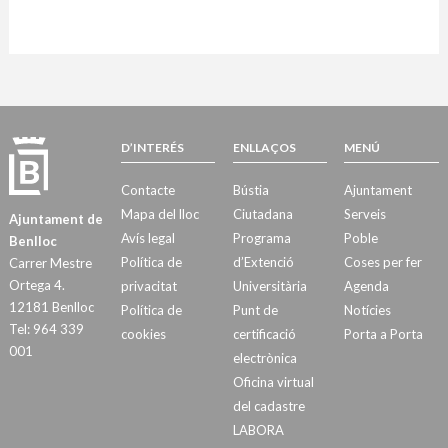
D’INTERÉS
ENLLAÇOS
MENÚ
Contacte
Bústia
Ajuntament
Mapa del lloc
Ciutadana
Serveis
Ajuntament de
Avís legal
Programa
Poble
Benlloc
Política de
d’Extenció
Coses per fer
Carrer Mestre
Ortega 4.
privacitat
Universitària
Agenda
12181 Benlloc
Política de
Punt de
Notícies
Tel: 964 339
cookies
certificació
Porta a Porta
001
electrònica
Oficina virtual
del cadastre
LABORA