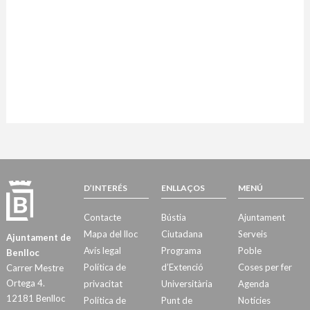
D’INTERÉS
ENLLAÇOS
MENÚ
Contacte
Bústia
Ajuntament
Mapa del lloc
Ciutadana
Serveis
Ajuntament de
Avís legal
Programa
Poble
Benlloc
Política de
d’Extenció
Coses per fer
Carrer Mestre
Ortega 4.
privacitat
Universitària
Agenda
12181 Benlloc
Política de
Punt de
Notícies