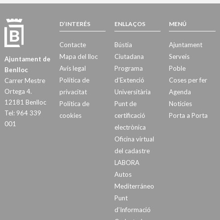
D’INTERÉS
ENLLAÇOS
MENÚ
Contacte
Bústia
Ajuntament
Mapa del lloc
Ciutadana
Serveis
Ajuntament de
Avís legal
Programa
Poble
Benlloc
Política de
d’Extenció
Coses per fer
Carrer Mestre
Ortega 4.
privacitat
Universitària
Agenda
12181 Benlloc
Política de
Punt de
Notícies
Tel: 964 339
cookies
certificació
Porta a Porta
001
electrònica
Oficina virtual
del cadastre
LABORA
Autos
Mediterráneo
Punt
d’Informació