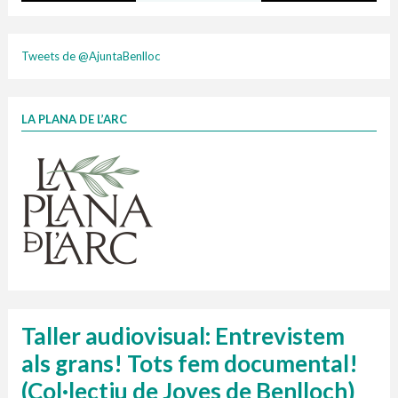
Taxa justa 2025
Tweets de @AjuntaBenlloc
LA PLANA DE L’ARC
Finançat per la Unió Europea – NextGenerationEU
1 contenidors intel·ligents
Infografia porta a porta
Jornades informatives
DIC,ENE,FEB 26
composta
Penjador
HORARI
cartonix
Cubells
vidrina
plasti
Taller audiovisual: Entrevistem
als grans! Tots fem documental!
(Col·lectiu de Joves de Benlloch)