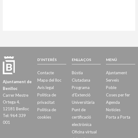
D’INTERÉS
ENLLAÇOS
MENÚ
Contacte
Bústia
Ajuntament
Mapa del lloc
Ciutadana
Serveis
Ajuntament de
Avís legal
Programa
Poble
Benlloc
Política de
d’Extenció
Coses per fer
Carrer Mestre
Ortega 4.
privacitat
Universitària
Agenda
12181 Benlloc
Política de
Punt de
Notícies
Tel: 964 339
cookies
certificació
Porta a Porta
001
electrònica
Oficina virtual