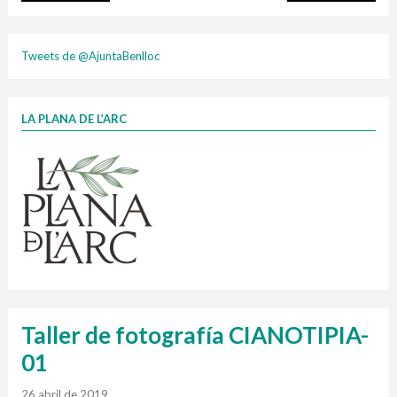
plasti
Tweets de @AjuntaBenlloc
LA PLANA DE L’ARC
Finançat per la Unió Europea – NextGenerationEU
1 contenidors intel·ligents
Jornades informatives
Penjador
HORARI
cartonix
Cubells
vidrina
Taller de fotografía CIANOTIPIA-
01
26 abril de 2019