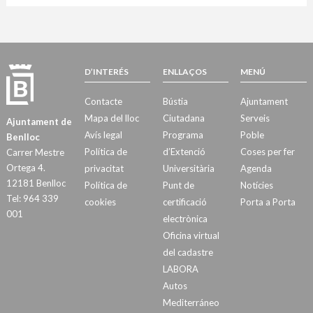
D’INTERÉS
ENLLAÇOS
MENÚ
Contacte
Bústia
Ajuntament
Mapa del lloc
Ciutadana
Serveis
Ajuntament de
Avís legal
Programa
Poble
Benlloc
Política de
d’Extenció
Coses per fer
Carrer Mestre
Ortega 4.
privacitat
Universitària
Agenda
12181 Benlloc
Política de
Punt de
Notícies
Tel: 964 339
cookies
certificació
Porta a Porta
001
electrònica
Oficina virtual
del cadastre
LABORA
Autos
Mediterráneo