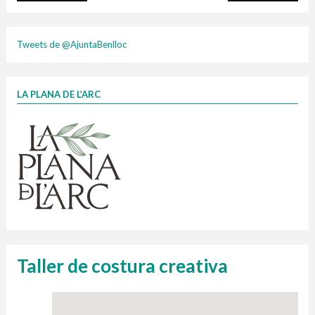
plasti
Tweets de @AjuntaBenlloc
LA PLANA DE L’ARC
Finançat per la Unió Europea – NextGenerationEU
1 contenidors intel·ligents
Jornades informatives
Penjador
HORARI
cartonix
Cubells
vidrina
Taller de costura creativa