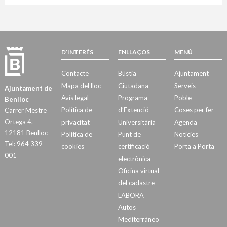
D’INTERÉS
ENLLAÇOS
MENÚ
Contacte
Bústia
Ajuntament
Mapa del lloc
Ciutadana
Serveis
Ajuntament de
Avís legal
Programa
Poble
Benlloc
Política de
d’Extenció
Coses per fer
Carrer Mestre
Ortega 4.
privacitat
Universitària
Agenda
12181 Benlloc
Política de
Punt de
Notícies
Tel: 964 339
cookies
certificació
Porta a Porta
001
electrònica
Oficina virtual
del cadastre
LABORA
Autos
Mediterráneo