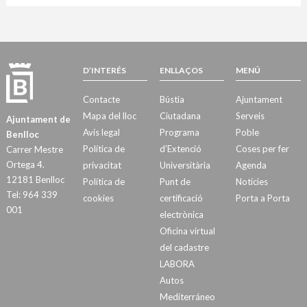
D’INTERÉS
ENLLAÇOS
MENÚ
Contacte
Bústia
Ajuntament
Mapa del lloc
Ciutadana
Serveis
Ajuntament de
Avís legal
Programa
Poble
Benlloc
Política de
d’Extenció
Coses per fer
Carrer Mestre
Ortega 4.
privacitat
Universitària
Agenda
12181 Benlloc
Política de
Punt de
Notícies
Tel: 964 339
cookies
certificació
Porta a Porta
001
electrònica
Oficina virtual
del cadastre
LABORA
Autos
Mediterráneo