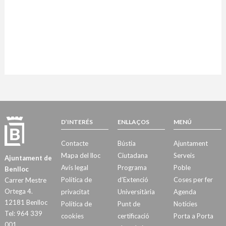
D’INTERÉS
ENLLAÇOS
MENÚ
Contacte
Bústia
Ajuntament
Mapa del lloc
Ciutadana
Serveis
Ajuntament de
Avís legal
Programa
Poble
Benlloc
Política de
d’Extenció
Coses per fer
Carrer Mestre
Ortega 4.
privacitat
Universitària
Agenda
12181 Benlloc
Política de
Punt de
Notícies
Tel: 964 339
cookies
certificació
Porta a Porta
001