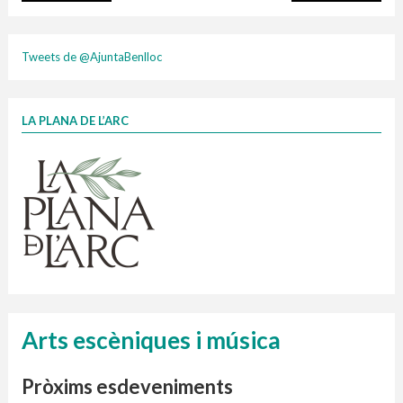
plasti
Tweets de @AjuntaBenlloc
LA PLANA DE L’ARC
Finançat per la Unió Europea – NextGenerationEU
1 contenidors intel·ligents
Jornades informatives
Penjador
HORARI
cartonix
Cubells
vidrina
Arts escèniques i música
Pròxims esdeveniments