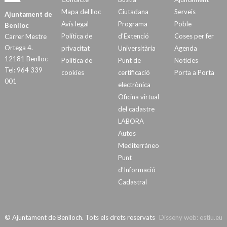
Mapa del lloc
Ciutadana
Serveis
Ajuntament de
Avís legal
Programa
Poble
Benlloc
Política de
d’Extenció
Coses per fer
Carrer Mestre
Ortega 4.
privacitat
Universitària
Agenda
12181 Benlloc
Política de
Punt de
Notícies
Tel: 964 339
cookies
certificació
Porta a Porta
001
electrònica
Oficina virtual
del cadastre
LABORA
Autos
Mediterráneo
Punt
d’Informació
Cadastral
© Ajuntament de Benlloch. Tots els drets reservats
Disseny web:
estiu.eu