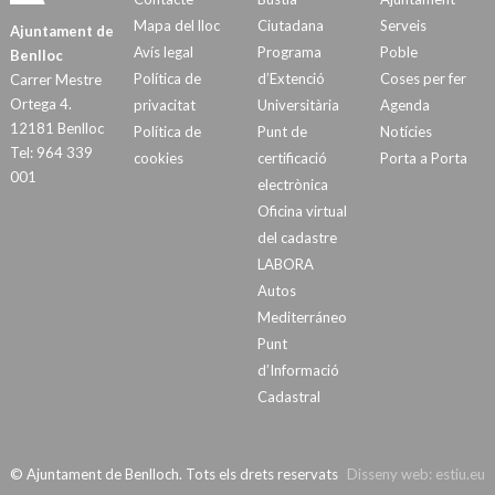
Mapa del lloc
Ciutadana
Serveis
Ajuntament de
Avís legal
Programa
Poble
Benlloc
Política de
d’Extenció
Coses per fer
Carrer Mestre
Ortega 4.
privacitat
Universitària
Agenda
12181 Benlloc
Política de
Punt de
Notícies
Tel: 964 339
cookies
certificació
Porta a Porta
001
electrònica
Oficina virtual
del cadastre
LABORA
Autos
Mediterráneo
Punt
d’Informació
Cadastral
© Ajuntament de Benlloch. Tots els drets reservats
Disseny web:
estiu.eu