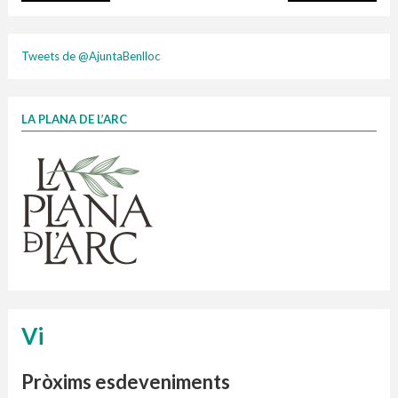
plasti
Tweets de @AjuntaBenlloc
LA PLANA DE L’ARC
Finançat per la Unió Europea – NextGenerationEU
1 contenidors intel·ligents
Jornades informatives
Penjador
HORARI
cartonix
Cubells
vidrina
Vi
Pròxims esdeveniments