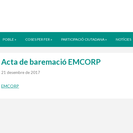
POBLE
»
COSES PER FER
»
PARTICIPACIÓ CIUTADANA
»
NOTÍCIES
Acta de baremació EMCORP
21 desembre de 2017
EMCORP