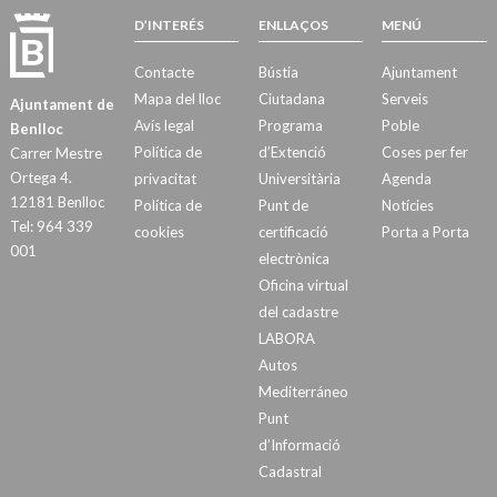
D’INTERÉS
ENLLAÇOS
MENÚ
Contacte
Bústia
Ajuntament
Mapa del lloc
Ciutadana
Serveis
Ajuntament de
Avís legal
Programa
Poble
Benlloc
Política de
d’Extenció
Coses per fer
Carrer Mestre
Ortega 4.
privacitat
Universitària
Agenda
12181 Benlloc
Política de
Punt de
Notícies
Tel: 964 339
cookies
certificació
Porta a Porta
001
electrònica
Oficina virtual
del cadastre
LABORA
Autos
Mediterráneo
Punt
d’Informació
Cadastral