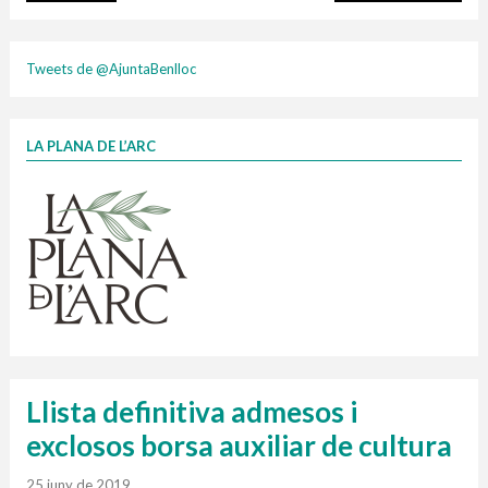
porta
Taxa ju
Tweets de @AjuntaBenlloc
LA PLANA DE L’ARC
Finançat per la Unió Europea – NextGenerationEU
1 contenidors intel·ligents
Infografia porta a porta
Jornades informatives
DIC,ENE,FEB 26
composta
Penjador
HORARI
cartonix
Cubells
vidrina
plasti
Llista definitiva admesos i
exclosos borsa auxiliar de cultura
25 juny de 2019