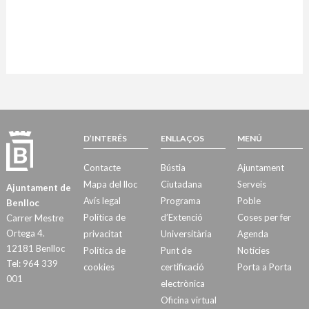
D’INTERÉS
ENLLAÇOS
MENÚ
Contacte
Bústia
Ajuntament
Mapa del lloc
Ciutadana
Serveis
Ajuntament de
Avís legal
Programa
Poble
Benlloc
Política de
d’Extenció
Coses per fer
Carrer Mestre
Ortega 4.
privacitat
Universitària
Agenda
12181 Benlloc
Política de
Punt de
Notícies
Tel: 964 339
cookies
certificació
Porta a Porta
001
electrònica
Oficina virtual