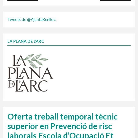
plasti
Tweets de @AjuntaBenlloc
LA PLANA DE L’ARC
Finançat per la Unió Europea – NextGenerationEU
1 contenidors intel·ligents
Jornades informatives
Penjador
HORARI
cartonix
Cubells
vidrina
Oferta treball temporal tècnic
superior en Prevenció de risc
laborals Escola d’Ocupació Et