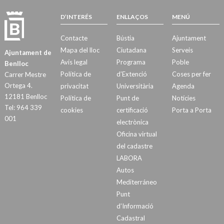
D’INTERÉS
ENLLAÇOS
MENÚ
Contacte
Bústia
Ajuntament
Mapa del lloc
Ciutadana
Serveis
Ajuntament de
Avís legal
Programa
Poble
Benlloc
Política de
d’Extenció
Coses per fer
Carrer Mestre
Ortega 4.
privacitat
Universitària
Agenda
12181 Benlloc
Política de
Punt de
Notícies
Tel: 964 339
cookies
certificació
Porta a Porta
001
electrònica
Oficina virtual
del cadastre
LABORA
Autos
Mediterráneo
Punt
d’Informació
Cadastral