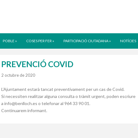
POBLE
»
COSES PER FER
»
PARTICIPACIÓ CIUTADANA
»
NOTÍCIES
PREVENCIÓ COVID
2 octubre de 2020
L’Ajuntament estarà tancat preventivament per un cas de Covid.
Si necessiten realitzar alguna consulta o tràmit urgent, poden escriure
a info@benlloch.es o telefonar al 964 33 90 01.
Continuarem informant.