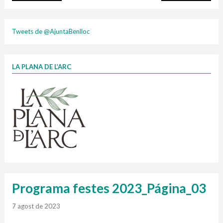
plasti
Tweets de @AjuntaBenlloc
LA PLANA DE L’ARC
Finançat per la Unió Europea – NextGenerationEU
1 contenidors intel·ligents
Jornades informatives
Penjador
HORARI
cartonix
Cubells
vidrina
Programa festes 2023_Página_03
7 agost de 2023