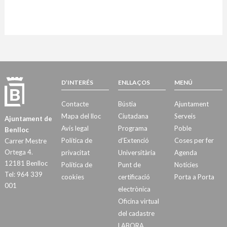
D’INTERÉS
ENLLAÇOS
MENÚ
Contacte
Bústia
Ajuntament
Mapa del lloc
Ciutadana
Serveis
Ajuntament de
Avís legal
Programa
Poble
Benlloc
Política de
d’Extenció
Coses per fer
Carrer Mestre
Ortega 4.
privacitat
Universitària
Agenda
12181 Benlloc
Política de
Punt de
Notícies
Tel: 964 339
cookies
certificació
Porta a Porta
001
electrònica
Oficina virtual
del cadastre
LABORA