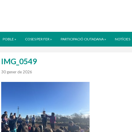
POBLE
»
COSES PER FER
»
PARTICIPACIÓ CIUTADANA
»
NOTÍCIES
IMG_0549
30 gener de 2026